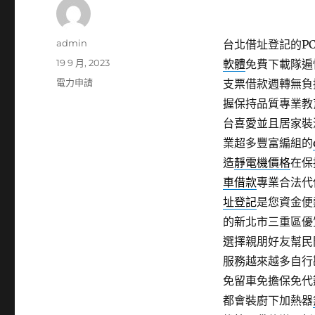
作
admin
台北借址登記的PCB
者
發
19 9 月, 2023
軟體
免費下載隊遍
佈
分
電力申請
支票借款週轉無負
日
類
握保持品質專業教
期:
台喜愛並且居家裝
業超多豐富編組的
造
靜電機價格
在保
車借款
專業合法代
址登記
是您資金便
的新北市三重區優
選擇親朋好友幫民
服務越來越多自行
免留車免擔保免代
都會裝廚下加熱器