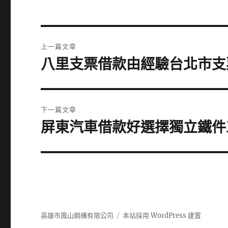
文
上一篇文章
章
八里支票借款由經驗台北市支
上
一
導
篇
覽
文
下一篇文章
章:
屏東汽車借款好選擇獨立鐵件
下
一
篇
文
章:
高雄市鳳山鋼構有限公司
本站採用 WordPress 建置