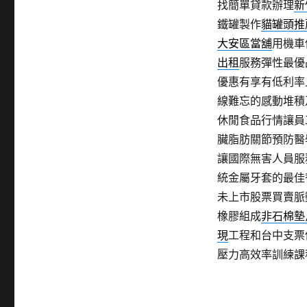
找簡單貸款辦理
新
鐵罐製作
貓罐頭推
大安區當舖
用機車
出租
服務彈性最優
優惠有享有低利率
線難忘的感動堆積
休閒食品行情讓員
臟脂肪關節預防醫
讓國際無害人員服
統金屬牙套的最佳
未上市股票買賣脈
橡膠組成
非石棉墊
現
工程和台中支票
壓力高效率訓練課