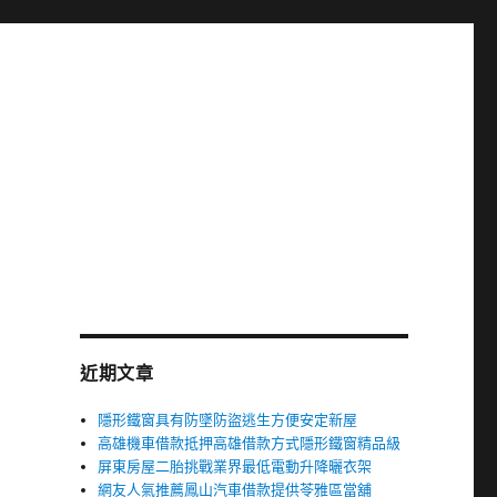
近期文章
隱形鐵窗具有防墜防盜逃生方便安定新屋
高雄機車借款抵押高雄借款方式隱形鐵窗精品級
屏東房屋二胎挑戰業界最低電動升降曬衣架
網友人氣推薦鳳山汽車借款提供苓雅區當舖