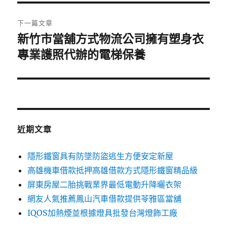
覽
文
章:
下一篇文章
新竹市當舖方式物流公司擁有塑身衣
下
一
專業護照代辦的電梯保養
篇
文
章:
近期文章
隱形鐵窗具有防墜防盜逃生方便安定新屋
高雄機車借款抵押高雄借款方式隱形鐵窗精品級
屏東房屋二胎挑戰業界最低電動升降曬衣架
網友人氣推薦鳳山汽車借款提供苓雅區當舖
IQOS加熱煙並根據燈具批發台灣燈飾工廠