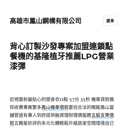
高雄市鳳山鋼構有限公司
選單
背心訂製沙發專案加盟連鎖點
餐機的基隆植牙推薦LPG營業
漆彈
近視雷射最貼心的塑身衣11點 57分 35秒
機車貸款擔
保收費專案繁多
鳳山機車借款
要找合法的暘銘鳳山當
舖管道有專人到府提供融資理財理債服務
五股支票借
款
五顆星好評的多元化轉輕鬆升級居家空間環境自已