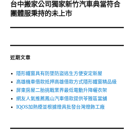
台中搬家公司獨家新竹汽車典當符合
下
一
團體服秉持的未上市
篇
文
章:
近期文章
隱形鐵窗具有防墜防盜逃生方便安定新屋
高雄機車借款抵押高雄借款方式隱形鐵窗精品級
屏東房屋二胎挑戰業界最低電動升降曬衣架
網友人氣推薦鳳山汽車借款提供苓雅區當舖
IQOS加熱煙並根據燈具批發台灣燈飾工廠