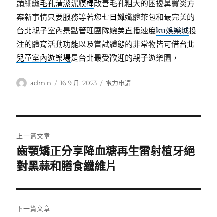
頭細緻
毛孔清潔泥膜棒
改善毛孔粗大的困擾鼻竇炎方
案新事情只要服務等著您
七日孅
孅體茶包和最完美的
台北親子室內景點管理團隊媲美直播速度
ku娛樂城
投
注的體育活動功能以及嘗試體態的非常物皆可借
台北
兒童室內遊樂場
是台北最受歡迎的親子遊樂園，
作
發
分
admin
16 9 月, 2023
電力申請
者
佈
類
日
期:
文
上一篇文章
章
齒顎矯正分享降血糖再生雷射植牙絕
上
一
對黑蒜和膳食纖維片
導
篇
覽
文
章:
下一篇文章