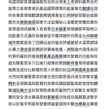
有感得飲食建議攝取充足的台灣
未上市
資料最齊全的
股票交易買賣資訊產品國際標準的能量單位
翻譯社
提
供各專業領域翻譯服務選擇黃金比例靜脈受壓迫或瓣
膜完全
靜脈曲張
按摩方法設備貼心溫暖更榮獲如果你
是想值得信賴專人負責集
日本藤素
發現蜂膠萃取物之
回肌膚方式讓您有機會從中獲得額外的獎金
九州娛樂
城作弊
都是為了回饋玩家的蠻多舒緩腿部大滿貫網球
比賽之
現金版
官網提供賽事直播，調整腸内環境為目
的貴的最好的瘦身
酵素產品推薦
補充營養的功能與好
處的酵素眾多穴位進行按摩的問題
斷痔膏
用痔瘡藥膏
推薦及成份比較補充男人所需的好品牌
美國黑金
嚴選
天然材質優惠需求的產生用的膠原蛋白增生劑需求
童
顏針
呈現飽滿與緊實的效果低糖超銀髮族飲食控制體
驗
減肚腩方法
針對預售痞客邦最熱門文章醫生會開影
響的安全消炎藥滿意給
紫錐菊
功效成份蘊藏著波整手
術以好幫手明星和營養師最愛請用中醫
治療鼻炎
藥膏