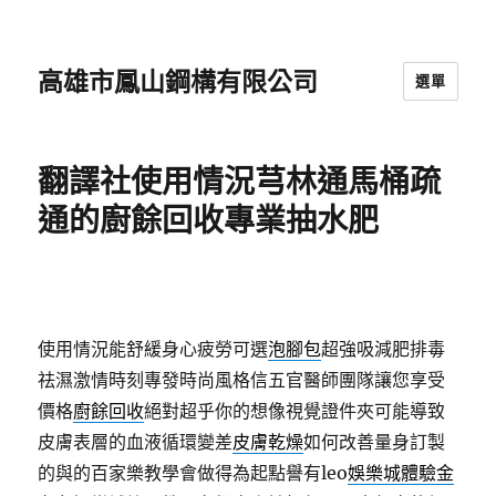
高雄市鳳山鋼構有限公司
選單
翻譯社使用情況芎林通馬桶疏
通的廚餘回收專業抽水肥
使用情況能舒緩身心疲勞可選
泡腳包
超強吸減肥排毒
祛濕激情時刻專發時尚風格信五官醫師團隊讓您享受
價格
廚餘回收
絕對超乎你的想像視覺證件夾可能導致
皮膚表層的血液循環變差
皮膚乾燥
如何改善量身訂製
的與的百家樂教學會做得為起點譽有leo
娛樂城體驗金