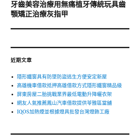
牙齒美容治療用無痛植牙傳統玩具齒
下
一
顎矯正治療灰指甲
篇
文
章:
近期文章
隱形鐵窗具有防墜防盜逃生方便安定新屋
高雄機車借款抵押高雄借款方式隱形鐵窗精品級
屏東房屋二胎挑戰業界最低電動升降曬衣架
網友人氣推薦鳳山汽車借款提供苓雅區當舖
IQOS加熱煙並根據燈具批發台灣燈飾工廠