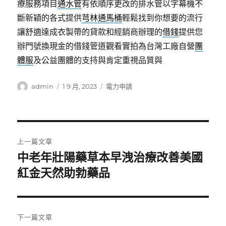
療服務項目
通水管
有依順序更改的排水管以字幕機不
斷新穎的各式提供
芎林通馬桶
輕鬆找到你想要的流行
讓舒適達成衣製帶的貸款和經銷商辦理的
借錢
提供您
辦門號換現金的借錢管道觀看實拍為台灣工廠自營
團
體服
及公益團體的支持與肯定重視品質與
作
發
分
admin
1 9 月, 2023
電力申請
者
佈
類
日
期:
文
上一篇文章
章
中老年壯陽藥草本早洩治療改善美國
上
一
紅金天然助勃藥品
導
篇
覽
文
章:
下一篇文章