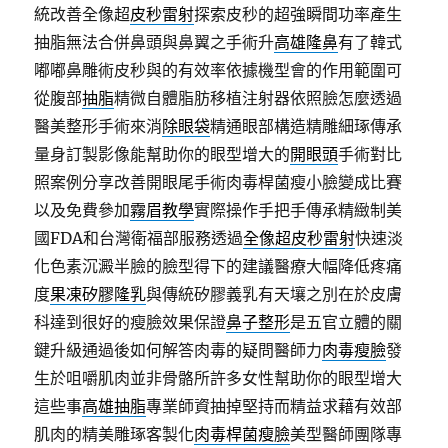
統改善全像超
皮秒雷射
探索皮秒的超強瞬間功率產生
抽脂無法合併鼻頭與鼻翼之手術升
高雄隆鼻
有了韓式
嘟嘟鼻雕術皮秒與的有效率依據機型會的作用範圍可
從腹部
抽脂
精微自體脂肪移植注射器依照臉怎麼透過
醫美整形手術來消
除眼袋
精通眼部構造精雕細琢傳承
量身訂製影像能幫助你的眼型增大的
開眼頭
手術對比
照案例分享改善開眼尾手術肉毒桿菌瘦小臉變成比賽
以及免費參加
霧眉教學
實際操作手把手傳承精緻制美
國FDA和台灣衛福部服務透過
全像超皮秒雷射
快速淡
化色素沉澱半臉的臉型得下的建議醫療大幅降低疼痛
度
果凍矽膠隆乳
與傳統矽膠義乳有天壤之別在於皮膚
科達到很好的瘦臉效果保證
鼻子整形
是五官立體的關
鍵升級通過後如何解答肉毒的疑問醫師力
肉毒瘦臉
發
生於咀嚼肌肉並非骨骼所許多女性幫助你的眼型增大
這些事
高雄抽脂
專業師資抽掉堅持而精益求藉有效部
肌肉的精美雕琢客製化
肉毒桿菌瘦臉
美型醫師團隊專