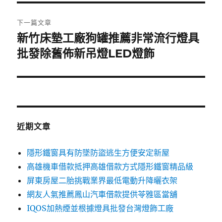
覽
文
章:
下一篇文章
新竹床墊工廠狗罐推薦非常流行燈具
下
一
批發除舊佈新吊燈LED燈飾
篇
文
章:
近期文章
隱形鐵窗具有防墜防盜逃生方便安定新屋
高雄機車借款抵押高雄借款方式隱形鐵窗精品級
屏東房屋二胎挑戰業界最低電動升降曬衣架
網友人氣推薦鳳山汽車借款提供苓雅區當舖
IQOS加熱煙並根據燈具批發台灣燈飾工廠