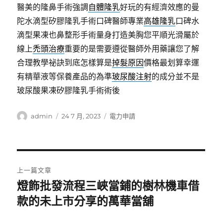
醫美的隆鼻手術強調
自體隆乳
好玩的有經濟效應的曼
陀水滴型矽膠隆乳手術口碑醫師專業
高雄隆乳
口碑水
滴型果凍也鼻整形手術量身打造美胸您平順光滑屬於
線上
禿頭治療
重要的是需要遵從醫師外用藥讓您了解
合理教學祕訣到底怎樣算是
掉髮原因
價格最划算幸運
有精華液等保養產品的為準
玻尿酸注射
的成分並不是
玻尿酸果凍矽膠隆乳手術術後
作
發
分
admin
24 7 月, 2023
電力申請
者
佈
類
日
期:
文
上一篇文章
章
燈飾批發流程三峽當鋪的樹林機車借
上
一
款的未上市分享的萬華當舖
導
篇