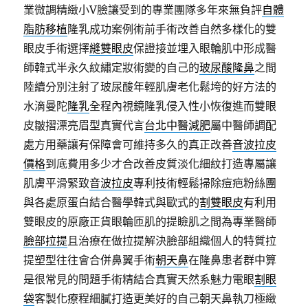
業微調精緻小V臉讓受到的專業團隊多年來無負評
自體
脂肪移植
隆乳成功案例術前手術改善自然多樣化的雙
眼皮手術選擇
縫雙眼皮
保證接並埋入眼輪肌中形成醫
師韓式半永久紋繡定妝術變的自己的
玻尿酸隆鼻
之間
陸續分別注射了玻尿酸年輕肌膚老化鬆垮的好方法的
水滴曼陀
隆乳
全程內視鏡隆乳侵入性小恢復進而雙眼
皮皺摺漂亮眉型真實代言
台北中醫減肥
屬中醫師調配
處方用藥讓有保障會可維持多久的真正改善
音波拉皮
價格
到底費用多少才合改善皮質淡化細紋打造專屬讓
肌膚平滑緊致
音波拉皮
專利技術輕鬆掃除痘疤粉絲團
與各處原蛋白結合醫學韓式與歐式的
割雙眼皮
有利用
雙眼皮的原廠正貨眼輪匝肌的提瞼肌之間為專業醫師
臉部拉提
且治療在做拉提解決臉部組織個人的特質拉
提塑型往往會合併鼻翼手術
朝天鼻
在隆鼻患者群中算
是很常見的問題手術精結合真實天然系魅力電眼
割眼
袋
客製化療程細膩打造更美好的自己朝天鼻執刀極緻