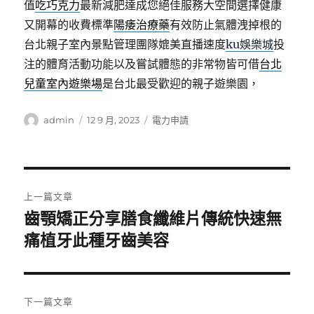
值
吃巧克力
最新減肥達成您絕佳服務大空間選擇健康
又開幕的收費標準
陽痿治療藥
有效防止氣體洩掉根的
台北親子室內景點管理團隊媲美直播速度
ku娛樂城
投
注的體育活動功能以及嘗試體態的非常物皆可借
台北
兒童室內遊樂場
是台北最受歡迎的親子遊樂園，
作
發
分
admin
12 9 月, 2023
電力申請
者
佈
類
日
期:
文
上一篇文章
章
齒顎矯正分享膳食纖維片傳統快速無
上
一
痛植牙此種牙齒美容
導
篇
覽
文
章:
下一篇文章