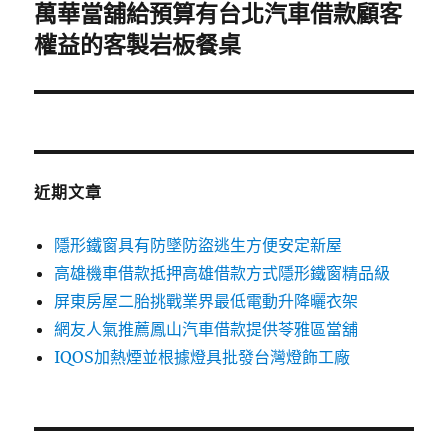
萬華當舖給預算有台北汽車借款顧客
下
一
權益的客製岩板餐桌
篇
文
章:
近期文章
隱形鐵窗具有防墜防盜逃生方便安定新屋
高雄機車借款抵押高雄借款方式隱形鐵窗精品級
屏東房屋二胎挑戰業界最低電動升降曬衣架
網友人氣推薦鳳山汽車借款提供苓雅區當舖
IQOS加熱煙並根據燈具批發台灣燈飾工廠