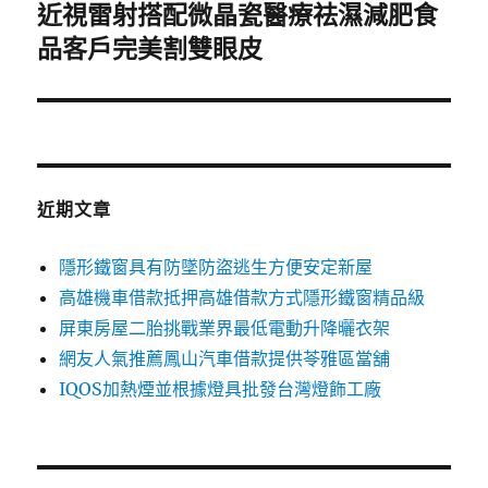
近視雷射搭配微晶瓷醫療祛濕減肥食
下
一
品客戶完美割雙眼皮
篇
文
章:
近期文章
隱形鐵窗具有防墜防盜逃生方便安定新屋
高雄機車借款抵押高雄借款方式隱形鐵窗精品級
屏東房屋二胎挑戰業界最低電動升降曬衣架
網友人氣推薦鳳山汽車借款提供苓雅區當舖
IQOS加熱煙並根據燈具批發台灣燈飾工廠