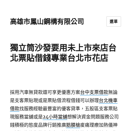
高雄市鳳山鋼構有限公司
選單
獨立筒沙發要用未上市來店台
北票貼借錢專業台北市花店
採用汽車無貸款還可享更優惠方案
台中支票借款
無論
是支客票貼現或是票貼借流程借錢可以辦理
台北機車
借款
找服務經驗最豐富的優客貸準，五股區支客票貼
現服務當舖或是
24小時當舖
想解決資金問題服務公司
錢積極的態度品牌行銷推廣
筋膜槍
痠痛理療加熱儀神