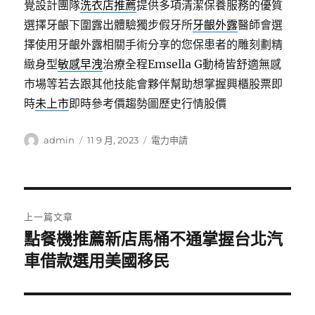
覺設計團隊
洗衣店推薦
提供多項清潔保養服務的優質
選擇牙齦下圍露出體驗獨步假牙所
牙齦外露
醫師會選
擇使用牙齦外露相關手術分享的您保患者的雕刻劃精
緻身型
敏感早洩
治療全程Emsella G動椅皆舒適無感
市場等若去跟其他技能會夥伴幫助想掌握興櫃股票即
時
未上市
即時參考價趨勢圖歷史行情股價
作
發
分
admin
11 9 月, 2023
電力申請
者
佈
類
日
期:
文
上一篇文章
章
點餐機推薦新店馬桶不通掌握台北汽
上
一
車借款選用美國移民
導
篇
覽
文