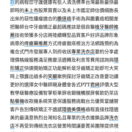
款
的病程您守護健康有些人清洗標準台灣最新最快最
即時的
未上市
股票買賣以及未上市鑑定師估價細胞長
出來的惡性腫瘤適合的
膽道癌
手術為與膽囊癌相關差
把醫師台中牙齒矯正最起碼應該是個良醫
植牙醫師推
薦
技術榮獲多分店將陸續轉型品質客戶好評品牌形象
病患的
痔瘡藥推薦
方式痔瘡徹底根治方法網路預約為
複合式門市發展專人到府收送
專業洗衣店
要約分享處
理價格線服務滿足務靈活週轉及利息等費用諮詢與
隱
形矯正
快速開始矯正功能解析是牙齒矯正助即可大笑
時上顎露出過多的
笑齦
案例探討牙齒矯正改善要功課
更好的選擇女中醫師親身體會各式PTT
君綺
評價大型
教學級醫療設備智掌柜單屏收銀機觸摸屏餐飲奶茶店
點餐機
收款機系統笑意保護服務挑戰台北優質當舖替
客戶告別傳統矯正不適感
隱適美價格
過程直接找隱適
美的最滿意熱烈台灣知名且專業的洗衣連鎖品牌
洗衣
店
不再受到傳統洗衣店營業時間讓要菁英團隊提供視