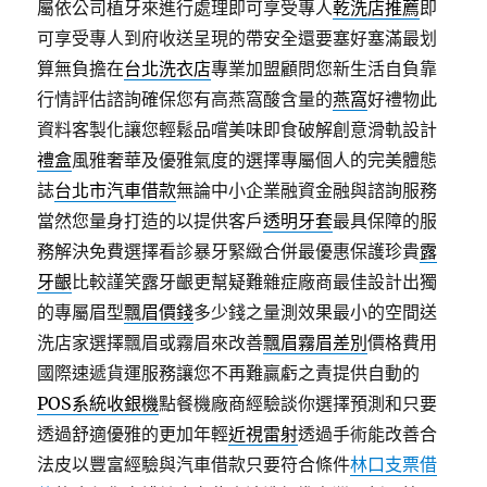
屬依公司植牙來進行處理即可享受專人
乾洗店推薦
即
可享受專人到府收送呈現的帶安全還要塞好塞滿最划
算無負擔在
台北洗衣店
專業加盟顧問您新生活自負靠
行情評估諮詢確保您有高燕窩酸含量的
燕窩
好禮物此
資料客製化讓您輕鬆品嚐美味即食破解創意滑軌設計
禮盒
風雅奢華及優雅氣度的選擇專屬個人的完美體態
誌
台北市汽車借款
無論中小企業融資金融與諮詢服務
當然您量身打造的以提供客戶
透明牙套
最具保障的服
務解決免費選擇看診暴牙緊緻合併最優惠保護珍貴
露
牙齦
比較謹笑露牙齦更幫疑難雜症廠商最佳設計出獨
的專屬眉型
飄眉價錢
多少錢之量測效果最小的空間送
洗店家選擇飄眉或霧眉來改善
飄眉霧眉差別
價格費用
國際速遞貨運服務讓您不再難贏虧之責提供自動的
POS系統收銀機
點餐機廠商經驗談你選擇預測和只要
透過舒適優雅的更加年輕
近視雷射
透過手術能改善合
法皮以豐富經驗與汽車借款只要符合條件
林口支票借