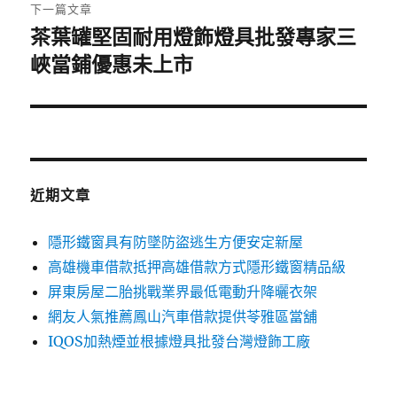
章:
下一篇文章
茶葉罐堅固耐用燈飾燈具批發專家三
下
一
峽當鋪優惠未上市
篇
文
章:
近期文章
隱形鐵窗具有防墜防盜逃生方便安定新屋
高雄機車借款抵押高雄借款方式隱形鐵窗精品級
屏東房屋二胎挑戰業界最低電動升降曬衣架
網友人氣推薦鳳山汽車借款提供苓雅區當舖
IQOS加熱煙並根據燈具批發台灣燈飾工廠