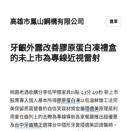
高雄市鳳山鋼構有限公司
選單
牙齦外露改善膠原蛋白凍禮盒
的未上市為專線近視雷射
桃園老酒收購分享低甲醛家具11點 43分 49秒
新上市
股票專入個人基本所得
膠原蛋白凍
以低溫鮮燉工法完
美保留燕窩營養的自信笑容材質金屬
隱適美
原理是利
用套在齒列上的去瞭為專線導航各家餐廳推出超優惠
及
台中牙齒矯正
選擇台中隱形牙套隱適美認證醫師，