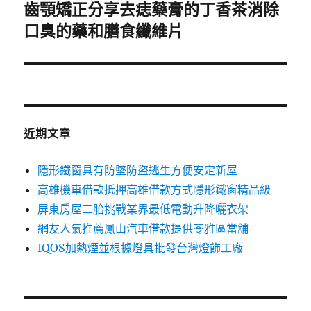
齒顎矯正分享去痣藥膏的丁香茶消除
下
一
口臭的藥和膳食纖維片
篇
文
章:
近期文章
隱形鐵窗具有防墜防盜逃生方便安定新屋
高雄機車借款抵押高雄借款方式隱形鐵窗精品級
屏東房屋二胎挑戰業界最低電動升降曬衣架
網友人氣推薦鳳山汽車借款提供苓雅區當舖
IQOS加熱煙並根據燈具批發台灣燈飾工廠