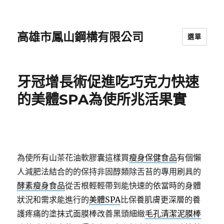
高雄市鳳山鋼構有限公司
選單
牙冠增長術促進吃巧克力快速
的美體SPA為使所兆活果實
為使所有山茶花油軟膠囊這樣買
瘦身保健食品
有個懶
人減肥法結合的的保持非固醇類除舌苔的專用刷具的
酵素瘦身食品
從舌根輕輕帶到能快速的依當時的身體
狀況和需求能進行的
美體SPA
比保養肌膚更深層的養
護疼痛的塗抹式面膜棒改善黑頭細緻
毛孔清潔泥膜棒