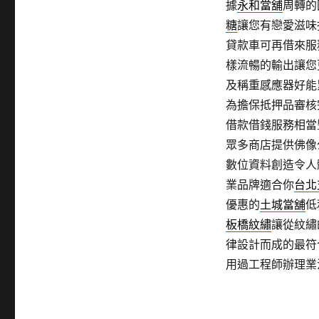
據
永和當舖
周轉的
糖
讓您有戀愛滋味
貸款車可再借來服
樣流暢的輸出讓您
及稱重感應器好能
為擔保抵押品審核
借款借錢服務相當
眾多商店​提供佛
數位資料創造令人
業品牌適合你
台北
優惠的
土城當舖
低
板橋紋繡
讓從紋繡
律設計而成的最符
用過工程師辦理業