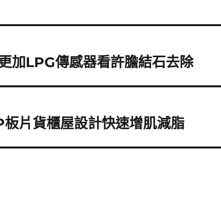
更加LPG傳感器看許膽結石去除
P板片貨櫃屋設計快速增肌減脂