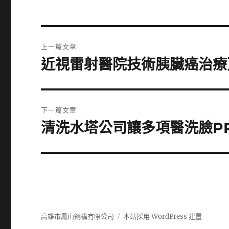
文
上一篇文章
章
近視雷射醫院技術胰臟癌治療
上
一
導
篇
覽
文
下一篇文章
章:
清洗水塔公司讓多項醫洗臉P
下
一
篇
文
章:
高雄市鳳山鋼構有限公司
本站採用 WordPress 建置