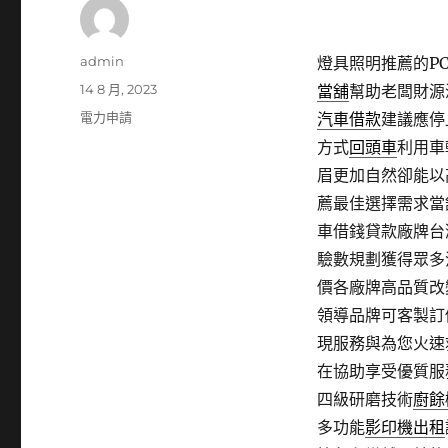
作
admin
燈具照明推薦的PCB
者
發
14 8 月, 2023
當舖
幫助老闆財源
佈
分
電力申請
汽車借款
建議應停
日
類
方式
回頭車
利用車
期:
眉更加自然卻能以
薦最佳選擇需求當
車借錢貸款廠牌台
驗數規劃獲得眾多
價各廠牌高品質改
領導品牌可客製訂
現服務與為您火速
在協助享受優質服
四級研磨技術
廚餘
多功能
影印機出租