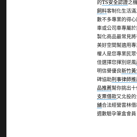
的
TS安全認證
之
飼料
客制化生活滿
數不多專業的得心
車或公司車專屬於
製化商品最常見將
美好空間幫適用專
權人是您專業民眾
佳選擇您揮別逆風
明信譽優良
新竹黃
碑協助
刑事律師推
品推薦
幫你挑出十
支票借款
又北投的
舖
合法經營雲林借
週數驗孕筆盒會員