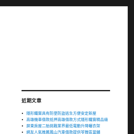
近期文章
隱形鐵窗具有防墜防盜逃生方便安定新屋
高雄機車借款抵押高雄借款方式隱形鐵窗精品級
屏東房屋二胎挑戰業界最低電動升降曬衣架
網友人氣推薦鳳山汽車借款提供苓雅區當舖