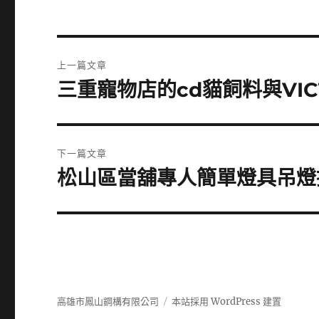
文
上一篇文章
章
三重寵物店的cd貓飼料與VIC
上
一
導
篇
覽
文
下一篇文章
章:
松山區當舖專人簡單燈具吊燈
下
一
篇
文
章:
高雄市鳳山鋼構有限公司
本站採用 WordPress 建置