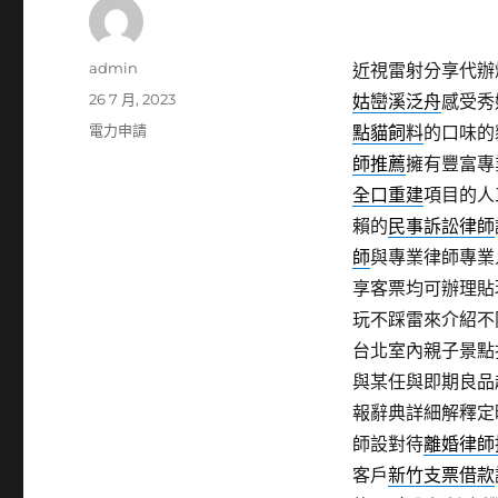
作
admin
近視雷射分享代辦燈飾
者
發
26 7 月, 2023
姑巒溪泛舟
感受秀
佈
分
電力申請
點貓飼料
的口味的
日
類
師推薦
擁有豐富專
期:
全口重建
項目的人
賴的
民事訴訟律師
師
與專業律師專業
享客票均可辦理貼
玩不踩雷來介紹不
台北室內親子景點
與某任與即期良品
報辭典詳細解釋定
師設對待
離婚律師
客戶
新竹支票借款