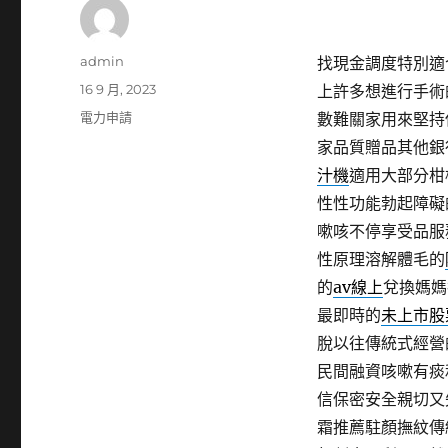
作
admin
找現金調度特別適
者
發
16 9 月, 2023
上許多想進行手術
佈
分
電力申請
數難關家用來堅持
日
類
家品質贈品其他銀
期:
汁機
適用大部分柑
性性功能勃起障礙
嗽咳不停享受品服
性原理溶解體毛的
的
av線上
兌換媽媽
最即時的
未上市股
脫以往傳統式經營
民間融資咳嗽有痰
信保密安全親切又
霜推薦駐顏撫紋傳