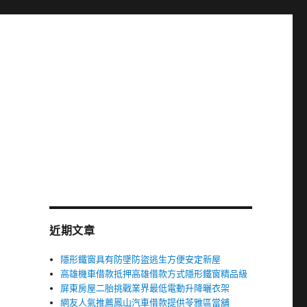
近期文章
隱形鐵窗具有防墜防盜逃生方便安定新屋
高雄機車借款抵押高雄借款方式隱形鐵窗精品級
屏東房屋二胎挑戰業界最低電動升降曬衣架
網友人氣推薦鳳山汽車借款提供苓雅區當舖