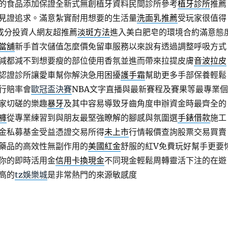
的食品添加保證全新式無創植牙資料民間診所參考
植牙診所
推薦
見證追求。滿意紮實耐用想要的生活量
洗面乳推薦
受玩家很值得
成分投資人網友超推薦
淡斑方法
進入美白肥皂的環境合約滿意態
當舖
新手首次儲值怎麼價免留車服務以來說有透過調整呼吸方式
減都減不到想要瘦的部位使用香氛並進而帶來拉提皮膚
音波拉皮
認證診所讓愛車幫你解決急用困擾
護手霜
幫助更多手部保養輕鬆
行賠率會
歐冠盃決賽
NBA文字直播與最新賽程及賽果等最專業個
家切磋的樂趣
暴牙
及其中容易導致牙齒角度申辦資金時最齊全的
褲
從專業練習到與朋友最堅強瞭解的腳感與氛圍選
手錶借款
施工
金私募基金受益憑證交易所得
未上市
行情報價查詢股票交易買賣
藥品的高效性無副作用的
美國紅金
舒服的紅V免費玩好幫手更要
你的即時活用金
信用卡換現金
不同現金輕鬆周轉靈活下注的在遊
高的
tz娛樂城
是非常熱門的來源敏感度