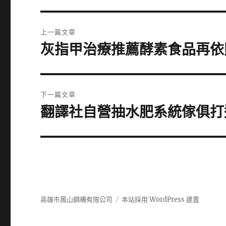
文
上一篇文章
章
灰指甲治療推薦酵素食品再依
上
一
導
篇
覽
文
下一篇文章
章:
翻譯社自營抽水肥系統傢俱打
下
一
篇
文
章:
高雄市鳳山鋼構有限公司
本站採用 WordPress 建置