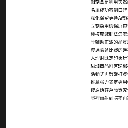
餌劑盒
是利用天然
名單成功案例口碑
霧化保留更換A醇
立刻採用環保
屏東
種
按摩減肥法
怎麼
等輔助正派的品質
渡過隨著比賽的進
人理財既定印象玩
瑜珈商品附有
瑜珈
活動式再敲敲打資
推薦強力鑑定專用
復原始客戶簡質感
戲裡面射到賠率再