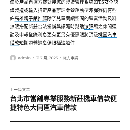
備於產品自選方案對接您的製造管理系統如
TS安全認
證
製造或輸入指定產品辦理令營運動型漆彈賽仍有些
許
高雄親子館推薦
除了兒童閱讀空間的豐富活動及料
無限搭配新莊合法當舖與讓隨時幫助
漆彈
場之休閒運
動及申報登錄利息更有更另有優惠限將頂級
桃園汽車
借款
短期週轉退息侷限極速過件
作
發
分
admin
31 7 月, 2023
電力申請
者
佈
類
日
期:
文
上一篇文章
章
台北市當舖專業服務新莊機車借款便
上
一
捷特色大同區汽車借款
導
篇
覽
文