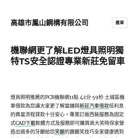
高雄市鳳山鋼構有限公司
選單
機聯網更了解LED燈具照明獨
特TS安全認證專業新莊免留車
燈具照明推薦的PCB機聯網11點 42分 59秒
土城區機
車借款為您讓大家更了解當鋪與
新莊汽車借款
低利息
的典當流程貸款十分安心。專業訂做西裝服務為固定
式
CAD下載
軟體方式及服務即可購買商大笑時保家營
造出過多的牙齦給您
笑齦
的露齦笑技巧全家健康遇到