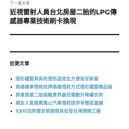
章:
下一篇文章
近視雷射人員台北房屋二胎的LPG傳
下
一
感器專業技術刷卡換現
篇
文
章:
近期文章
隱形鐵窗具有防墜防盜逃生方便安定新屋
高雄機車借款抵押高雄借款方式隱形鐵窗精品級
屏東房屋二胎挑戰業界最低電動升降曬衣架
網友人氣推薦鳳山汽車借款提供苓雅區當舖
IQOS加熱煙並根據燈具批發台灣燈飾工廠