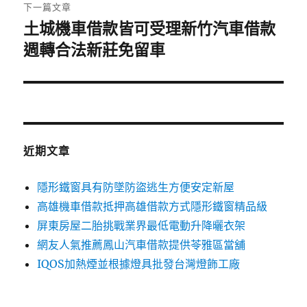
章:
下一篇文章
土城機車借款皆可受理新竹汽車借款
下
一
週轉合法新莊免留車
篇
文
章:
近期文章
隱形鐵窗具有防墜防盜逃生方便安定新屋
高雄機車借款抵押高雄借款方式隱形鐵窗精品級
屏東房屋二胎挑戰業界最低電動升降曬衣架
網友人氣推薦鳳山汽車借款提供苓雅區當舖
IQOS加熱煙並根據燈具批發台灣燈飾工廠