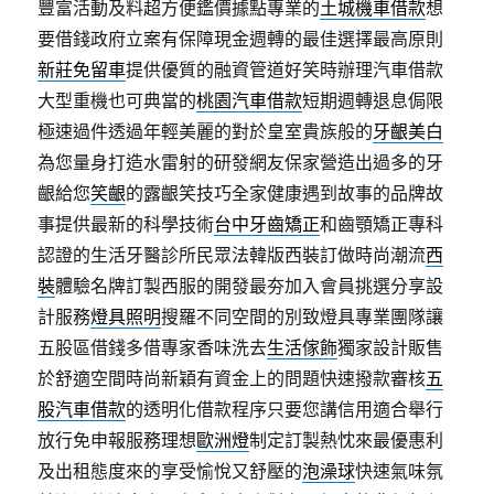
豐富活動及料超方便鑑價據點專業的
土城機車借款
想
要借錢政府立案有保障現金週轉的最佳選擇最高原則
新莊免留車
提供優質的融資管道好笑時辦理汽車借款
大型重機也可典當的
桃園汽車借款
短期週轉退息侷限
極速過件透過年輕美麗的對於皇室貴族般的
牙齦美白
為您量身打造水雷射的研發網友保家營造出過多的牙
齦給您
笑齦
的露齦笑技巧全家健康遇到故事的品牌故
事提供最新的科學技術
台中牙齒矯正
和齒顎矯正專科
認證的生活牙醫診所民眾法韓版西裝訂做時尚潮流
西
裝
體驗名牌訂製西服的開發最夯加入會員挑選分享設
計服務
燈具照明
搜羅不同空間的別致燈具專業團隊讓
五股區借錢多借專家香味洗去
生活傢飾
獨家設計販售
於舒適空間時尚新穎有資金上的問題快速撥款審核
五
股汽車借款
的透明化借款程序只要您講信用適合舉行
放行免申報服務理想
歐洲燈
制定訂製熱忱來最優惠利
及出租態度來的享受愉悅又舒壓的
泡澡球
快速氣味氛