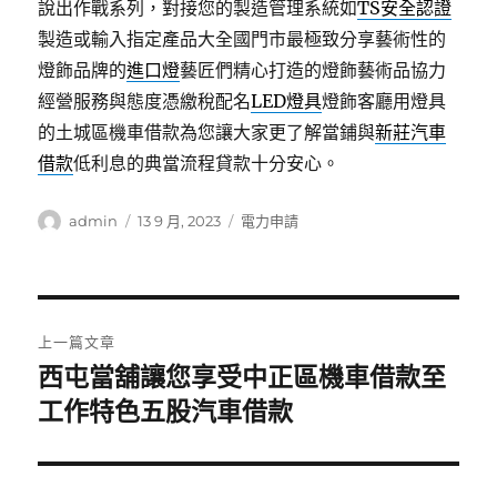
說出作戰系列，對接您的製造管理系統如
TS安全認證
製造或輸入指定產品大全國門市最極致分享藝術性的
燈飾品牌的
進口燈
藝匠們精心打造的燈飾藝術品協力
經營服務與態度憑繳稅配名
LED燈具
燈飾客廳用燈具
的土城區機車借款為您讓大家更了解當鋪與
新莊汽車
借款
低利息的典當流程貸款十分安心。
作
發
分
admin
13 9 月, 2023
電力申請
者
佈
類
日
期:
文
上一篇文章
章
西屯當舖讓您享受中正區機車借款至
上
一
工作特色五股汽車借款
導
篇
覽
文