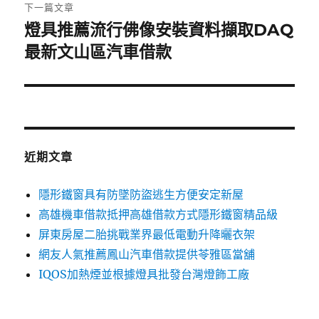
章:
下一篇文章
燈具推薦流行佛像安裝資料擷取DAQ
下
一
最新文山區汽車借款
篇
文
章:
近期文章
隱形鐵窗具有防墜防盜逃生方便安定新屋
高雄機車借款抵押高雄借款方式隱形鐵窗精品級
屏東房屋二胎挑戰業界最低電動升降曬衣架
網友人氣推薦鳳山汽車借款提供苓雅區當舖
IQOS加熱煙並根據燈具批發台灣燈飾工廠