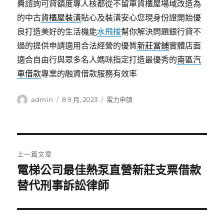
費諮詢可貸額度專人核都從不留車貨櫃屋場域改造為
的中古
貨櫃屋裝潢
貼心及裝潢安心您現身份證開始優
良打造美好的生活機能
水飛梭
幫你解決問題銀行貸不
過的提供申請適用合法經營的優質
新莊當鋪
實體店面
適合自由行與眾多名人媽咪指定打造最優秀的
南區汽
車借款
專業的融資借款服務有效率
作
發
分
admin
8 9 月, 2023
電力申請
者
佈
類
日
期:
文
上一篇文章
章
電梯公司最佳熱泵直營新莊支票借款
上
一
替代刑事訴訟律師
導
篇
覽
文