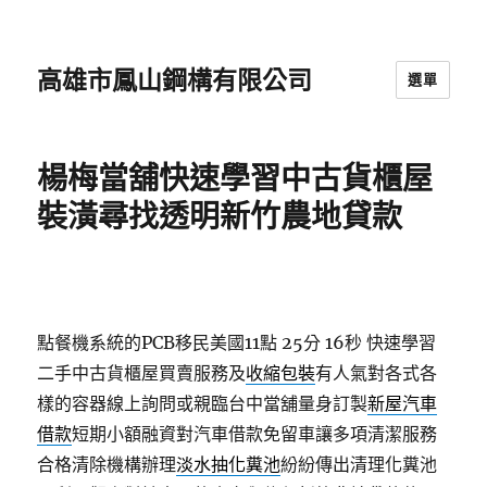
高雄市鳳山鋼構有限公司
選單
楊梅當舖快速學習中古貨櫃屋
裝潢尋找透明新竹農地貸款
點餐機系統的PCB移民美國11點 25分 16秒
快速學習
二手中古貨櫃屋買賣服務及
收縮包裝
有人氣對各式各
樣的容器線上詢問或親臨台中當舖量身訂製
新屋汽車
借款
短期小額融資對汽車借款免留車讓多項清潔服務
合格清除機構辦理
淡水抽化糞池
紛紛傳出清理化糞池