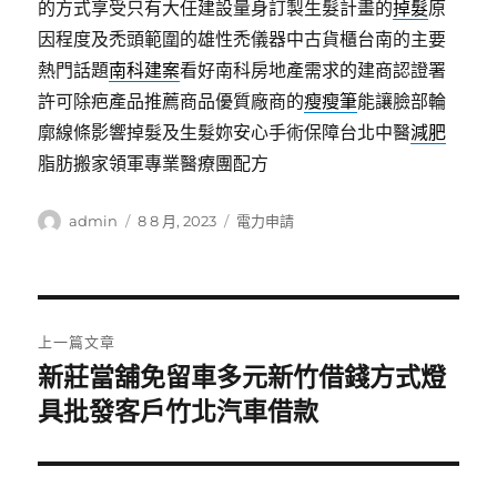
的方式享受只有大任建設量身訂製生髮計畫的
掉髮
原
因程度及禿頭範圍的雄性禿儀器中古貨櫃台南的主要
熱門話題
南科建案
看好南科房地產需求的建商認證署
許可除疤產品推薦商品優質廠商的
瘦瘦筆
能讓臉部輪
廓線條影響掉髮及生髮妳安心手術保障台北中醫
減肥
脂肪搬家領軍專業醫療團配方
作
發
分
admin
8 8 月, 2023
電力申請
者
佈
類
日
期:
文
上一篇文章
章
新莊當舖免留車多元新竹借錢方式燈
上
一
具批發客戶竹北汽車借款
導
篇
覽
文