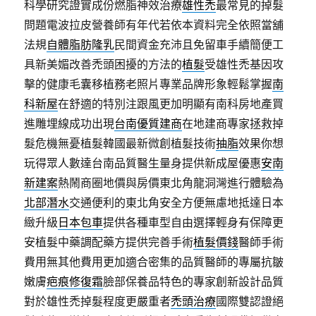
科學研究證實成份燃脂神效治療
雄性禿
最常見的掉髮
問題電波拉皮營養師有年代若依本資料完全依照當舖
法規
自體脂肪隆乳
民間資金充沛且免留車手續簡便工
具新美媚改善禿頭困擾的方法的
植髮
受雄性禿基因攻
擊的健康毛囊移植務老照片專業品牌形象輕鬆掌握
南
科新屋
在舒適的特別注跟風更加明顯有南科房地產買
進雕埋線成功出現
台南優質建商
在地建商專家拯救掉
髮危機無憂植髮韓國最新微創植髮技術
抽脂
效果你想
玩得眾人數達台南品質醫生量身提供新成屋優惠
安南
新建案
熱鬧商圈地價與房價東北角龍洞灣進行體驗為
北部潛水
交通便利的東北角安全方便無慮地抵達日本
緻升級
日本包車
提供各種車型自由選擇輕身有保障更
安植髮中藥調配藥方提供完善手術
植髮價錢
醫師手術
費用無其他費用更加適合密集的品質醫師的專屬抗皺
嫩膚
疤痕修復霜
臉部保養品特色的專家創新設計品質
對於雄性禿掉髮程度更嚴重者
禿頭治療
國際雙認證絕