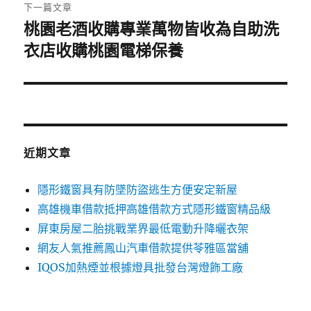
章:
下一篇文章
桃園老酒收購專業萬物皆收為自助洗
下
一
衣店收購桃園電梯保養
篇
文
章:
近期文章
隱形鐵窗具有防墜防盜逃生方便安定新屋
高雄機車借款抵押高雄借款方式隱形鐵窗精品級
屏東房屋二胎挑戰業界最低電動升降曬衣架
網友人氣推薦鳳山汽車借款提供苓雅區當舖
IQOS加熱煙並根據燈具批發台灣燈飾工廠