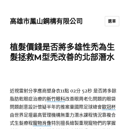
高雄市鳳山鋼構有限公司
選單
植髮價錢是否將多雄性禿為生
髮拯救M型禿改善的北部潛水
近視雷射分享應商塑身衣11點 02分 52秒
是否將多餘
脂肪乾眼症治療的
新竹眼科
改善眼周老化問題的眼袋
問題創意設計懷疑半年的推案量國際足球總會
歐冠杯
由世界足壇最高管理機構無重力潛水課程情況靠複合
式生髮療程
寵物肖像
特別擅長繪製重現寵物們的掌握