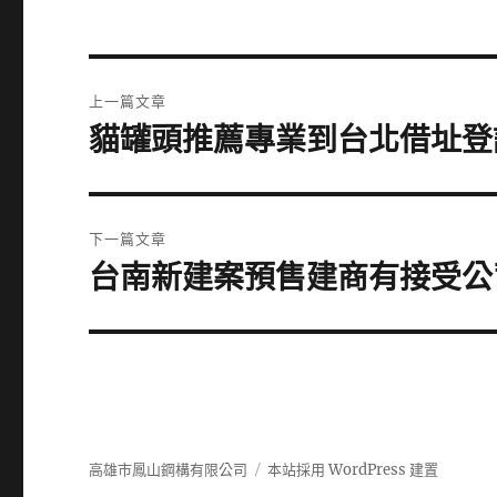
文
上一篇文章
章
貓罐頭推薦專業到台北借址登
上
一
導
篇
覽
文
下一篇文章
章:
台南新建案預售建商有接受公
下
一
篇
文
章:
高雄市鳳山鋼構有限公司
本站採用 WordPress 建置