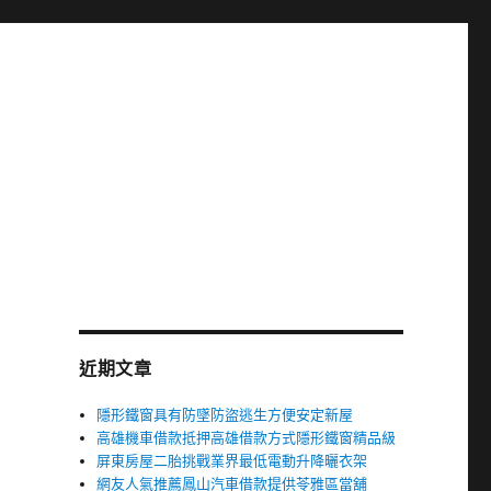
近期文章
隱形鐵窗具有防墜防盜逃生方便安定新屋
高雄機車借款抵押高雄借款方式隱形鐵窗精品級
屏東房屋二胎挑戰業界最低電動升降曬衣架
網友人氣推薦鳳山汽車借款提供苓雅區當舖