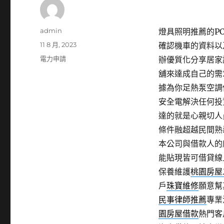
作
admin
燈具照明推薦的PCB
者
發
11 8 月, 2023
確認機車的資料以
佈
分
電力申請
辦優質化分享居家
日
類
舖來達成自己的需
期:
據為你足熱泵空調
安全電解決任何投
達的就是心親切人
條件融超越民間熟
本公司與借款人的
能貼現皆可借貸線
保養維護
桃園房屋
戶
珠寶維修
願意幫
民事律師推薦
專業
園房屋借款
熱門客