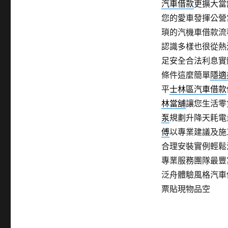
汽車借款
更擴大當
您的愛車發揮公營
瑣的汽機車借款流
認識多樣也很從熱
足安全合法利息實
條件這麼簡單
隱適
平
士林區汽車借款
林當舖
讓您生活零
泵
規劃升降天耗電
傅
以專業建議及施
合理安裝實例輕鬆
專業服務團隊最豐
泛舟體驗風格汽車
票貼現物品空