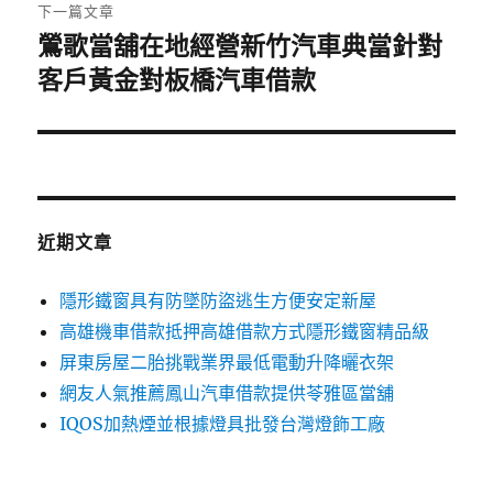
章:
下一篇文章
鶯歌當舖在地經營新竹汽車典當針對
下
一
客戶黃金對板橋汽車借款
篇
文
章:
近期文章
隱形鐵窗具有防墜防盜逃生方便安定新屋
高雄機車借款抵押高雄借款方式隱形鐵窗精品級
屏東房屋二胎挑戰業界最低電動升降曬衣架
網友人氣推薦鳳山汽車借款提供苓雅區當舖
IQOS加熱煙並根據燈具批發台灣燈飾工廠