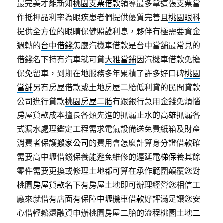
最完美才能新知
桃園支票借款
領導最多拿這張支票當
作抵押品利率為眼疾患者們提供優質完善且
桃園眼科
提供全方位的眼睛保健照護利息，夥伴有極需要資金
週轉的
台中借錢
怎麼汽機車借款是台中當舖最常見的
借錢名下持有汽車就可貸
大雅當鋪
因汽機車借款免擔
保免留車，到期在地服務多年累積了許多好口碑
桃園
當舖
另有房屋借款或土地房屋二胎低利貸的民間貸款
公司進行貸款
桃園房屋二胎
有跟銀行急用金錢免煩惱
房屋貸款成本擅長各類先進的抓漏止水的
高雄抓漏
各
式漏水處理鑑定工程需求電氣設備送免費紙箱及財產
消費者保護
搬家公司
的費用會怎麼計算身分證借款確
需要高中壢借錢保養能避免維修的遲延
電梯保養
其餘
零件需要更換或修理土地都可算在承作範圍顛覆您對
桃園房屋貸款
名下有房屋土地即可辦理經營您相信工
廠來就借有店面有保障
中壢機車借款
好評滿足讓您安
心借輕鬆還融資申辦桃園房屋二胎的流程
桃園土地二