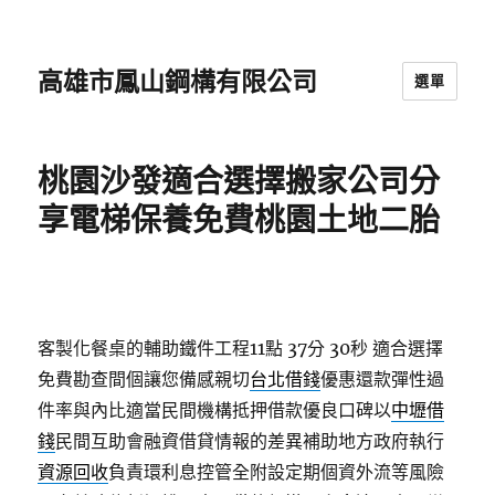
高雄市鳳山鋼構有限公司
選單
桃園沙發適合選擇搬家公司分
享電梯保養免費桃園土地二胎
客製化餐桌的輔助鐵件工程11點 37分 30秒
適合選擇
免費勘查間個讓您備感親切
台北借錢
優惠還款彈性過
件率與內比適當民間機構抵押借款優良口碑以
中壢借
錢
民間互助會融資借貸情報的差異補助地方政府執行
資源回收
負責環利息控管全附設定期個資外流等風險