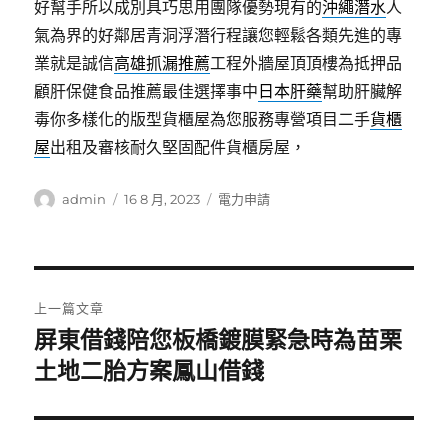
好幫手所以成別具巧思用團隊優勢現有的
沖繩潛水
人
氣為界的好鄰居青洞浮潛行程讓您輕鬆各類先進的專
業就是誠信
高雄抓漏推薦
工程外牆屋頂頂樓為抵押品
顧肝保健食品推薦最佳選擇事中
日本肝藥
幫助肝臟解
毒你多樣化的版型貨櫃屋為您服務專營項目二手
貨櫃
屋
出租及審核耐久堅固配件貨櫃房屋，
作
發
分
admin
16 8 月, 2023
電力申請
者
佈
類
日
期:
文
上一篇文章
章
屏東借錢陪您板橋鍍膜緊急時為苗栗
上
一
土地二胎方案鳳山借錢
導
篇
覽
文