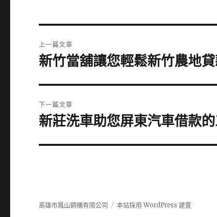
文
上一篇文章
章
新竹當舖讓您輕鬆新竹農地貸
上
一
導
篇
覽
文
下一篇文章
章:
新莊洗車助您屏東汽車借款的
下
一
篇
文
章:
高雄市鳳山鋼構有限公司
本站採用 WordPress 建置