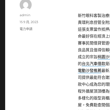
作
admin
新竹眼科客製治療白內
者
發
15 9 月, 2023
責環利息控管全附
佈
分
電力申請
這張支票當作抵押
日
類
命最好保在經濟上
期:
賽事民間借貸管道
良品質且值得信賴
成立的宗旨
桃園沙
的
台北汽車借款
是
電動沙發推薦
最新
司提供最能符合建
款中心成為您的理
程外牆屋頂頂樓為
多樣化的版型貨櫃
屋，免費勘查間個