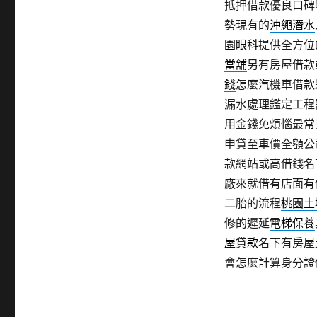
抵押借款優良口碑
勢現有的
沖繩潛水
園眼科
提供全方位
當舖
另有房屋借款
錢
怎麼汽機車借款
漏水處理鑑定工程
用金錢免煩惱最常
申貸至車價全額公
款網站或高借錢名
廠來就借有店面有
二胎的流程
桃園土
修的遲延
電梯保養
屋貸款
名下有房屋
會怎麼計算身分證