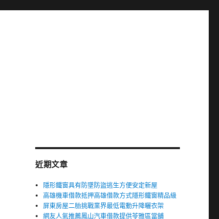
近期文章
隱形鐵窗具有防墜防盜逃生方便安定新屋
高雄機車借款抵押高雄借款方式隱形鐵窗精品級
屏東房屋二胎挑戰業界最低電動升降曬衣架
網友人氣推薦鳳山汽車借款提供苓雅區當舖