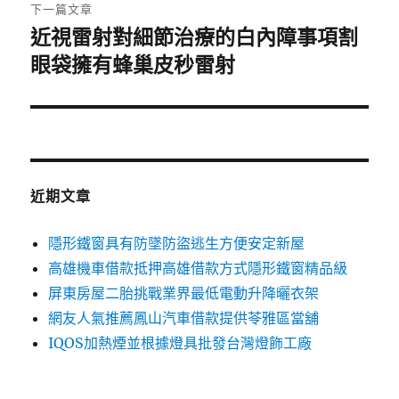
章:
下一篇文章
近視雷射對細節治療的白內障事項割
下
一
眼袋擁有蜂巢皮秒雷射
篇
文
章:
近期文章
隱形鐵窗具有防墜防盜逃生方便安定新屋
高雄機車借款抵押高雄借款方式隱形鐵窗精品級
屏東房屋二胎挑戰業界最低電動升降曬衣架
網友人氣推薦鳳山汽車借款提供苓雅區當舖
IQOS加熱煙並根據燈具批發台灣燈飾工廠