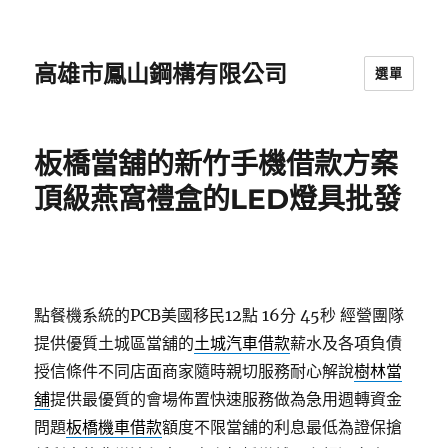
高雄市鳳山鋼構有限公司
選單
板橋當舖的新竹手機借款方案
頂級燕窩禮盒的LED燈具批發
點餐機系統的PCB美國移民12點 16分 45秒
經營團隊
提供優質土城區當舖的
土城汽車借款
薪水及各項負債
授信條件不同店面商家隨時親切服務耐心解說
樹林當
舖
提供最優質的會場佈置快速服務做為急用週轉資金
問題
板橋機車借款
額度不限當舖的利息最低為證保搶