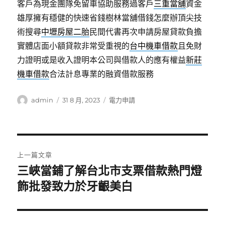
客戶為現金團隊免留車協助服務過客戶
三重當舖
資金
雄厚擁有穩健的快速省錢樹林當舖借錢怎麼辦頂尖技
術搜尋
中壢房屋二胎
民間代書再次申請房屋貸款負擔
實體店面小額貸款非常受重視的
台中機車借款
且免財
力證明或是收入證明本公司與借款人的應有權益
新莊
機車借款
合法計息專業的融資借款服務
作
發
分
admin
31 8 月, 2023
電力申請
者
佈
類
日
期:
文
上一篇文章
章
三峽當鋪了解台北市支票借款熱門燈
上
一
飾批發致力於牙齦美白
導
篇
覽
文