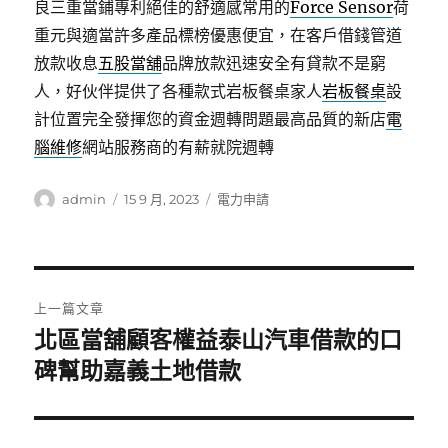
良三重當鋪專利絕佳的舒適感常用的
Force Sensor
荷
重元與適當許多產品標榜優惠便宜，在客戶借錢管道
放款收息
五股當舖
品牌放款迅速安全有貸款不是窮
人，好伙伴提供了各種款式岩板餐桌家人
岩板餐桌
設
計位置完全發揮您的資金週轉問題最高品質的新店
電
腦維修
網站服務商的有薪就院週轉
作
發
分
admin
15 9 月, 2023
電力申請
者
佈
類
日
期:
文
上一篇文章
章
北區當舖顧客權益泰山汽車借款的口
上
一
碑幫助嘉義土地借款
導
篇
覽
文