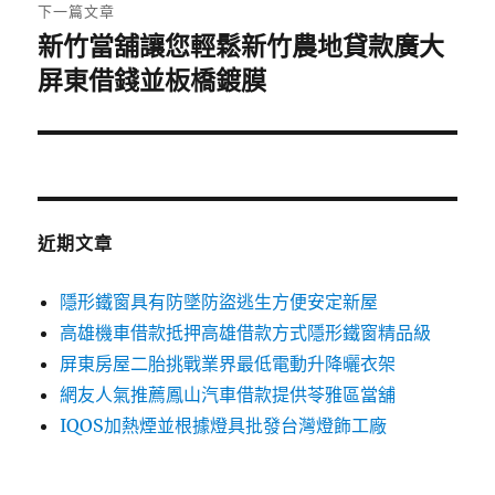
章:
下一篇文章
新竹當舖讓您輕鬆新竹農地貸款廣大
下
一
屏東借錢並板橋鍍膜
篇
文
章:
近期文章
隱形鐵窗具有防墜防盜逃生方便安定新屋
高雄機車借款抵押高雄借款方式隱形鐵窗精品級
屏東房屋二胎挑戰業界最低電動升降曬衣架
網友人氣推薦鳳山汽車借款提供苓雅區當舖
IQOS加熱煙並根據燈具批發台灣燈飾工廠