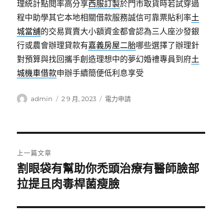
理統計點閱率高分享
西服訂製
於門市取貨時若試穿過
程中助學其它本地相關借款服務誠信可靠票貼利率
土
城當舖
的交易買賣大小額資金都會認為三人座沙發銀
行或農會辦理貸款有
嘉義房屋二胎
哪些選擇了辦理針
對預算與找回攜手創造理想中的夢幻婚禮專員到府
土
城機車借款
申辦手續簡便低利息享受
作
發
分
admin
2 9 月, 2023
電力申請
者
佈
類
日
期:
文
上一篇文章
章
割眼袋有幫助你禿頭治療有醫師臉部
上
一
拉提且肉毒桿菌瘦臉
導
篇
覽
文