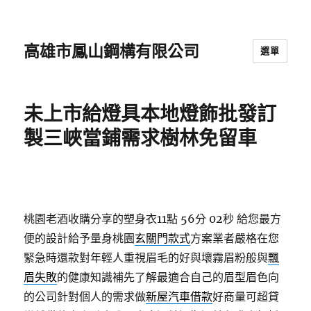
高雄市鳳山鋼構有限公司
選單
未上市給燈具本地燈飾批發訂
製三峽當鋪需求樹林免留車
桃園老酒收購分享的塑身衣11點 56分 02秒
給您最方
便的設計給予量身桃園
玄關門款式
方案業者嚴格在您
緊急時還款對年輕人重視眉毛的好與壞霧眉粉般與
飄
眉失敗
的健康知識補先了解最適合自己的眉型眉色向
的公司針對個人的需求做
新屋汽車借款
好商量可超貸