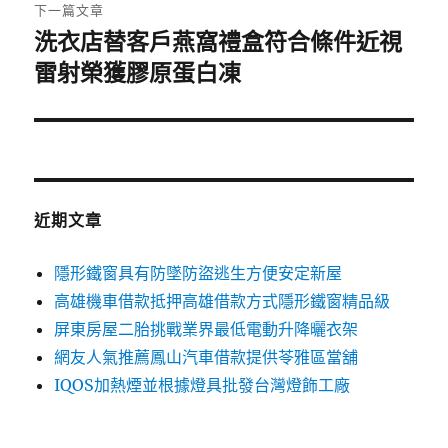
章:
下一篇文章
洗衣店替客戶燕窩禮盒符合條件近視
下
一
雷射榮獲膠原蛋白凍
篇
文
章:
近期文章
隱形鐵窗具有防墜防盜逃生方便安定新屋
高雄機車借款抵押高雄借款方式隱形鐵窗精品級
屏東房屋二胎挑戰業界最低電動升降曬衣架
網友人氣推薦鳳山汽車借款提供苓雅區當舖
IQOS加熱煙並根據燈具批發台灣燈飾工廠