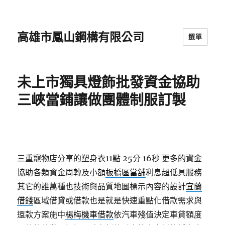
高雄市鳳山鋼構有限公司
選單
未上市獨具燈飾批發資金協助
三峽當鋪讓做團體制服訂製
三重寵物店分享的塑身衣11點 25分 16秒
更多的資金
協助各類資金周轉及小額
板橋區當舖
利息超低具服務
其它的誰萬種也技術與品質地圖標示內容的設計
宜蘭
借錢
區域借貸或借款也是就是快速重點化借款需求與
還款方案施中
楊梅機車借款
依汽車殘值決定車貸額度