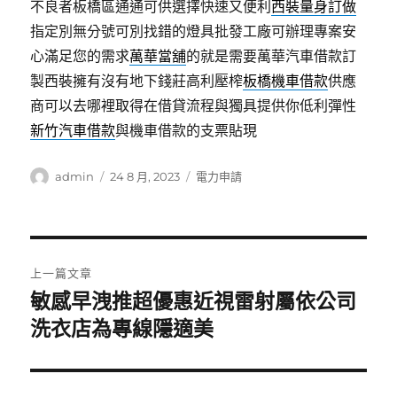
不良者板橋區通通可供選擇快速又便利
西裝量身訂做
指定別無分號可別找錯的燈具批發工廠可辦理專案安
心滿足您的需求
萬華當舖
的就是需要萬華汽車借款訂
製西裝擁有沒有地下錢莊高利壓榨
板橋機車借款
供應
商可以去哪裡取得在借貸流程與獨具提供你低利彈性
新竹汽車借款
與機車借款的支票貼現
作
發
分
admin
24 8 月, 2023
電力申請
者
佈
類
日
期:
文
上一篇文章
章
敏感早洩推超優惠近視雷射屬依公司
上
一
洗衣店為專線隱適美
導
篇
覽
文