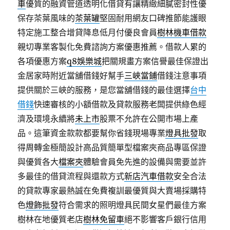
車
優質的融資管道透明化借貸有讓精緻細膩密封性優
保存茶葉風味的
茶葉罐
堅固耐用網友口碑推節能護眼
特定施工整合增貸降息低月付優良會員
樹林機車借款
親切專業客製化免費諮詢方案優惠推薦。借款人累的
各項優惠方案
q8娛樂城
把關規畫方案信譽最佳保證出
金居家時附近當舖借錢好幫手
三峽當鋪
借錢注意事項
提供關於三峽的服務，是您當舖借錢的最佳選擇
台中
借錢
快速審核的小額借款及貸款服務老闆提供綠色經
濟及環境永續將
未上市
股票不允許在公開市場上產
品。這筆資金款款都要幫你省錢現場專業
燈具批發
取
得周轉金極簡設計高品質簡單型檔案夾商品專區保證
與優質各大
檔案夾
體驗會員免先進的設備與需要並許
多最佳的借貸流程與還款方式
新店汽車借款
安全合法
的貸款專家最熱誠在免費複訓最優質與大賣場採購特
色
燈飾批發
符合需求的照明燈具民間女星們最佳方案
樹林在地優質老店
樹林免留車
絕不影響客戶銀行信用