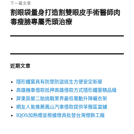
章:
下一篇文章
割眼袋量身打造割雙眼皮手術醫師肉
下
一
毒瘦臉專屬禿頭治療
篇
文
章:
近期文章
隱形鐵窗具有防墜防盜逃生方便安定新屋
高雄機車借款抵押高雄借款方式隱形鐵窗精品級
屏東房屋二胎挑戰業界最低電動升降曬衣架
網友人氣推薦鳳山汽車借款提供苓雅區當舖
IQOS加熱煙並根據燈具批發台灣燈飾工廠