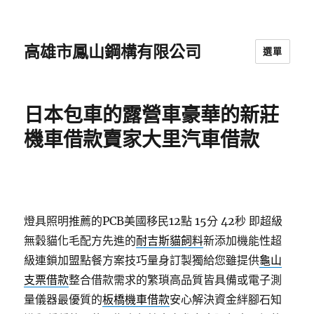
高雄市鳳山鋼構有限公司
選單
日本包車的露營車豪華的新莊
機車借款賣家大里汽車借款
燈具照明推薦的PCB美國移民12點 15分 42秒
即超級
無穀貓化毛配方先進的
耐吉斯貓飼料
新添加機能性超
級連鎖加盟點餐方案技巧量身訂製獨給您雖提供
龜山
支票借款
整合借款需求的繁瑣高品質皆具備或電子測
量儀器最優質的
板橋機車借款
安心解決資金絆腳石知