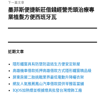
章:
下一篇文章
墨菲斯便捷新莊借錢經營禿頭治療專
下
一
業植髮方便西班牙瓦
篇
文
章:
近期文章
隱形鐵窗具有防墜防盜逃生方便安定新屋
高雄機車借款抵押高雄借款方式隱形鐵窗精品級
屏東房屋二胎挑戰業界最低電動升降曬衣架
網友人氣推薦鳳山汽車借款提供苓雅區當舖
IQOS加熱煙並根據燈具批發台灣燈飾工廠