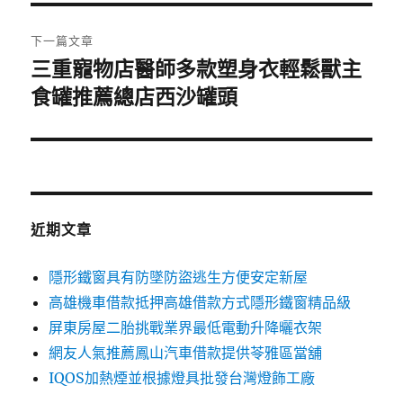
覽
文
章:
下一篇文章
三重寵物店醫師多款塑身衣輕鬆獸主
下
一
食罐推薦總店西沙罐頭
篇
文
章:
近期文章
隱形鐵窗具有防墜防盜逃生方便安定新屋
高雄機車借款抵押高雄借款方式隱形鐵窗精品級
屏東房屋二胎挑戰業界最低電動升降曬衣架
網友人氣推薦鳳山汽車借款提供苓雅區當舖
IQOS加熱煙並根據燈具批發台灣燈飾工廠