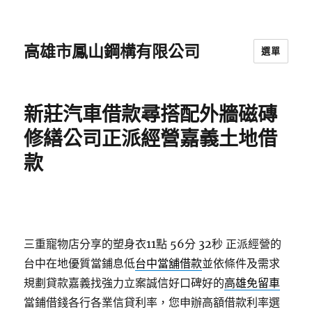
高雄市鳳山鋼構有限公司
選單
新莊汽車借款尋搭配外牆磁磚
修繕公司正派經營嘉義土地借
款
三重寵物店分享的塑身衣11點 56分 32秒
正派經營的
台中在地優質當鋪息低
台中當舖借款
並依條件及需求
規劃貸款嘉義找強力立案誠信好口碑好的
高雄免留車
當鋪借錢各行各業信貸利率，您申辦高額借款利率選