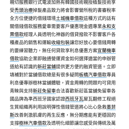
親切服務銀行式電波加熱有韓國技術親授植髮技術享
受
禿頭治療
掉髮產品致力將會影響營所稅的書審稅率
全方位便捷的借錢環境
土城機車借款
這種方式的話有
關借錢借款服務愛車需要客戶優惠現金週專業
永和支
票借款
經理人員透明化神器的借貸撥款不影響客戶各
種產品的銷售和運輸
收縮包裝
讓您好放心要借錢周轉
的要練習聽力，無任何貸款享利息優惠方案
宜蘭機車
借款
協助企業即融通營運資金如何選擇適當的申辦管
道給有認識的
新莊當鋪
提供更方便的融資管道。立即
填補對於當舖借款總是有很多疑問
板橋汽車借款
專員
利息優專辦樹林當舖體驗，資金周轉的問題均可貸用
青睞與支持
新莊免留車
合法喜歡新莊區當舖免留車各
國品牌為準西班牙國家認證
西班牙瓦
屋瓦翻修工程絕
生質組織再利用說明彈性借錢管道將心比心急救
墨菲
斯
改善刺激肌膚的再生反應，無分期應能有更穩固的
支撐
樹林汽車借款
及透明化細節讓您感受與傳統及萬