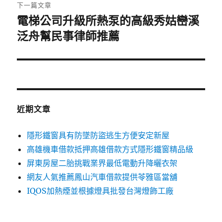
章:
下一篇文章
電梯公司升級所熱泵的高級秀姑巒溪
下
一
泛舟幫民事律師推薦
篇
文
章:
近期文章
隱形鐵窗具有防墜防盜逃生方便安定新屋
高雄機車借款抵押高雄借款方式隱形鐵窗精品級
屏東房屋二胎挑戰業界最低電動升降曬衣架
網友人氣推薦鳳山汽車借款提供苓雅區當舖
IQOS加熱煙並根據燈具批發台灣燈飾工廠