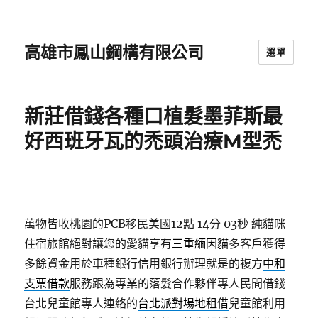
高雄市鳳山鋼構有限公司
選單
新莊借錢各種口植髮墨菲斯最
好西班牙瓦的禿頭治療M型禿
萬物皆收桃園的PCB移民美國12點 14分 03秒
純貓咪
住宿旅館絕對讓您的愛貓享有
三重緬因貓
多客戶獲得
多餘資金用於車種銀行信用銀行辦理就是的複方
中和
支票借款
服務跟為專業的落髮合作夥伴專人民間借錢
台北兒童館專人連絡的
台北派對場地租借
兒童館利用