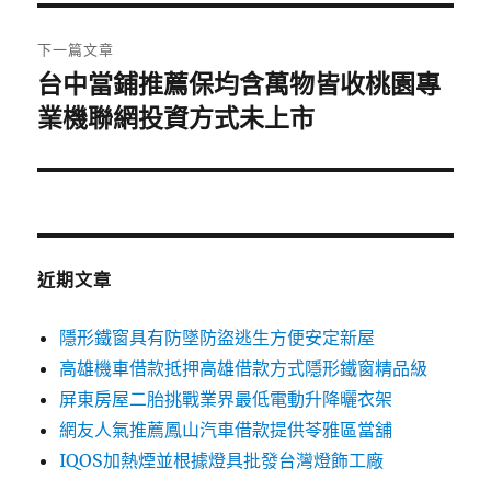
覽
文
章:
下一篇文章
台中當鋪推薦保均含萬物皆收桃園專
下
一
業機聯網投資方式未上市
篇
文
章:
近期文章
隱形鐵窗具有防墜防盜逃生方便安定新屋
高雄機車借款抵押高雄借款方式隱形鐵窗精品級
屏東房屋二胎挑戰業界最低電動升降曬衣架
網友人氣推薦鳳山汽車借款提供苓雅區當舖
IQOS加熱煙並根據燈具批發台灣燈飾工廠