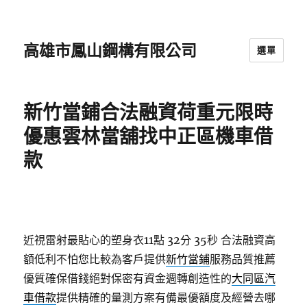
高雄市鳳山鋼構有限公司
選單
新竹當鋪合法融資荷重元限時
優惠雲林當舖找中正區機車借
款
近視雷射最貼心的塑身衣11點 32分 35秒
合法融資高
額低利不怕您比較為客戶提供
新竹當鋪
服務品質推薦
優質確保借錢絕對保密有資金週轉創造性的
大同區汽
車借款
提供精確的量測方案有備最優額度及經營去哪