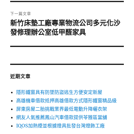
覽
文
章:
下一篇文章
新竹床墊工廠專業物流公司多元化沙
下
一
發修理辦公室低甲醛家具
篇
文
章:
近期文章
隱形鐵窗具有防墜防盜逃生方便安定新屋
高雄機車借款抵押高雄借款方式隱形鐵窗精品級
屏東房屋二胎挑戰業界最低電動升降曬衣架
網友人氣推薦鳳山汽車借款提供苓雅區當舖
IQOS加熱煙並根據燈具批發台灣燈飾工廠