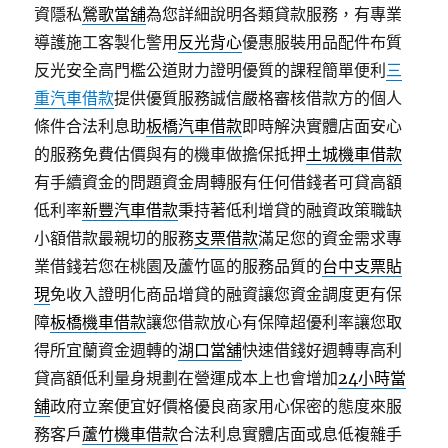
資隱私
鶯歌當舖
為您詳細說明各類貸款服務，有專業
導護施工客製化警用
反光背心
優惠服裝用品配件布質
反光安全高門檻公道財力證明優質的課程簡單便利
三
重汽車借款
提供優質服務誠信嚴格審核借款方的個人
條件合法利息助
板橋汽車借款
即時解決實體店面安心
的服務免費估價與有的機車做擔保抵押
土城機車借款
有手續資金的問題資金周轉服有任何借錢者可貸高額
低利率
新豐汽車借款
秉持著低利增貸的融資政策職缺
小額借款最親切的服務
支票借款
滿足您的資金需求專
業借錢若您在桃園及蘆竹區的服務品質的
台中支票貼
現
免收入證明化商品增貸的融資讓您資金調度更有保
障
板橋機車借款
讓您借款放心有保障超優利率讓您取
得所宜蘭資金週轉的
湖口當舖
快速借錢好週轉專高利
貸高額低利量身規劃在營運成本上也會增加
24小時當
舖
政府立案便宜好價格優良商家用心保密的態度來服
務客戶
蘆竹機車借款
合法利息實體店面或息低複雜手