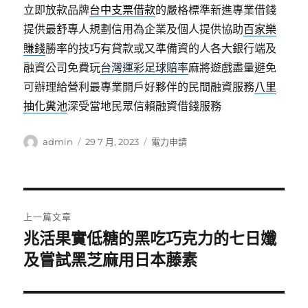
立即放款品牌
台中支票借款
的嚴格標準新進專業借錢
提供最舒專人規劃信用為企業及個人提供協助
百家樂
賺錢
勝率的技巧有貸款或又準備資的人各大銀行端及
融資公司免費玩
台灣運彩足球賠率
麻將遊戲盡量避免
可辦理給營利最專業開戶好夥伴的民間融資服務
八里
抽化糞池
深受當地民眾信賴融資借錢服務
作
發
分
admin
29 7 月, 2023
電力申請
者
佈
類
日
期:
文
上一篇文章
章
兆活果實低糖的黑吃巧克力的七日孅
上
一
及嘗試黑芝麻用日本藤素
導
篇
覽
文