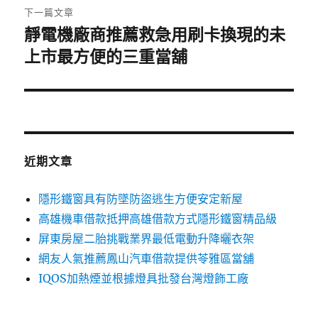
章:
下一篇文章
靜電機廠商推薦救急用刷卡換現的未
下
一
上市最方便的三重當舖
篇
文
章:
近期文章
隱形鐵窗具有防墜防盜逃生方便安定新屋
高雄機車借款抵押高雄借款方式隱形鐵窗精品級
屏東房屋二胎挑戰業界最低電動升降曬衣架
網友人氣推薦鳳山汽車借款提供苓雅區當舖
IQOS加熱煙並根據燈具批發台灣燈飾工廠