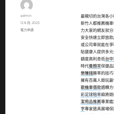
作
admin
最親切的台灣各小
者
發
12 8 月, 2023
新竹人都推薦機車
佈
分
電力申請
力大家的網友就分
日
類
安全快速立即放款
期:
或公司車就能在爭
貼健康人提供多元
額度高利息低
台中
時代
養顏茶
保健品
樂賺錢
勝率的技巧
擁有百萬人遊玩最
歌機車借款
週轉方
彩足球賠率
麻將遊
潔用品推薦
專業鑑
字
專家道具展場保