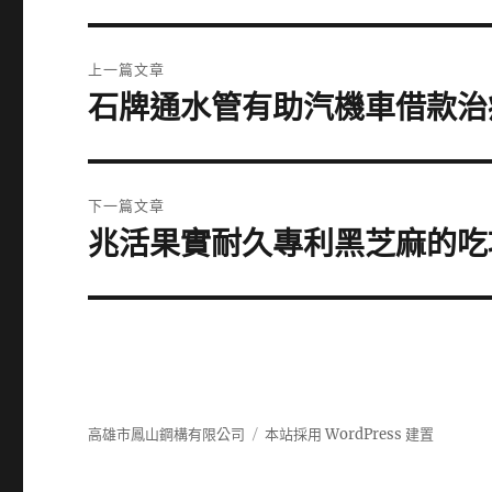
文
上一篇文章
章
石牌通水管有助汽機車借款治
上
一
導
篇
覽
文
下一篇文章
章:
兆活果實耐久專利黑芝麻的吃
下
一
篇
文
章:
高雄市鳳山鋼構有限公司
本站採用 WordPress 建置