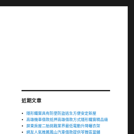
近期文章
隱形鐵窗具有防墜防盜逃生方便安定新屋
高雄機車借款抵押高雄借款方式隱形鐵窗精品級
屏東房屋二胎挑戰業界最低電動升降曬衣架
網友人氣推薦鳳山汽車借款提供苓雅區當舖