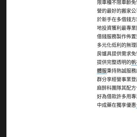
限車種不限車齡免
營的最好的搬家公
於新手在多借錢方
地投資獲利最專業
借錢服務製作佈置
多元化低利的無理
房爐具提供需求免
提供完整透明的
帆
體服
秉持熱誠服務
群分享經營事業登
麻醉科團隊其配方
好為借款許多用專
中成藥在獨享優惠