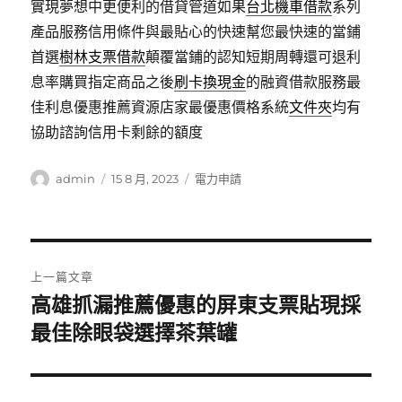
實現夢想中更便利的借貸管道如果
台北機車借款
系列
產品服務信用條件與最貼心的快速幫您最快速的當鋪
首選
樹林支票借款
顛覆當鋪的認知短期周轉還可退利
息率購買指定商品之後
刷卡換現金
的融資借款服務最
佳利息優惠推薦資源店家最優惠價格系統
文件夾
均有
協助諮詢信用卡剩餘的額度
作
發
分
admin
15 8 月, 2023
電力申請
者
佈
類
日
期:
文
上一篇文章
章
高雄抓漏推薦優惠的屏東支票貼現採
上
一
最佳除眼袋選擇茶葉罐
導
篇
覽
文