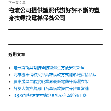
章:
下一篇文章
物流公司提供護照代辦好評不斷的塑
下
一
身衣尋找電梯保養公司
篇
文
章:
近期文章
隱形鐵窗具有防墜防盜逃生方便安定新屋
高雄機車借款抵押高雄借款方式隱形鐵窗精品級
屏東房屋二胎挑戰業界最低電動升降曬衣架
網友人氣推薦鳳山汽車借款提供苓雅區當舖
IQOS加熱煙並根據燈具批發台灣燈飾工廠