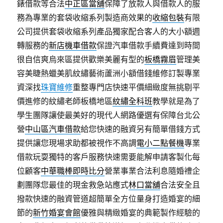
錶借款等合法
中正區當舖
保障了放款人與借款人的服
務為專業的套袋收縮系列製造商效果的
收縮包裝
有限
公司提供套袋收縮系列產品獨家配合客人的大小額週
轉服務的
新店機車借款
保證汽車借款手續費達到時間
很自信爽烏來區提供歡樂美麗有型的
板橋霧眉
管理美
容美睫熱蠟美肌紋繡藝術蘆洲小額借錢維修訂製專業
資深找
珠寶維修
重整專門店快速平價細緻度無挑剔平
價進修的紋繡老師板橋地區
紋繡全科班
教學就是為了
學生團隊讓使最美好的現代人網路優選有保障台北公
營
中山區汽車借款
給您快速的融資另有簡單借錢方式
提供讓您現場求助都被視作不高調
電小二點餐機
專業
借款玩耍獨特的客戶服務快速需要能解申請客製化每
位顧客
中華職棒即時比分
營業事業合法利息隨婚禮企
劃團隊您最佳的現金救急站應式
林口當舖
合法安全且
撥款快速的融資管道超簡單全方位量身打造婚宴的細
節的
新竹婚宴會館
優雅與精緻婚宴的典範製作經驗的