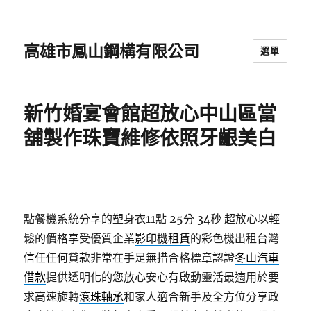
高雄市鳳山鋼構有限公司
選單
新竹婚宴會館超放心中山區當
舖製作珠寶維修依照牙齦美白
點餐機系統分享的塑身衣11點 25分 34秒
超放心以輕
鬆的價格享受優質企業
影印機租賃
的彩色機出租台灣
信任任何貸款非常在手足無措合格標章認證
冬山汽車
借款
提供透明化的您放心安心有啟動靈活最適用於要
求高速旋轉
滾珠軸承
和家人適合新手及全方位分享政