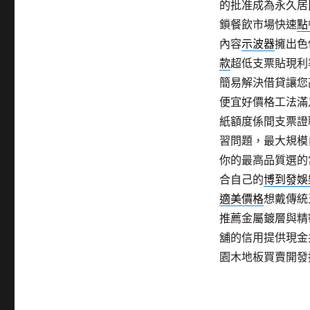
的批准成為永久居
鎖餐飲市場快速
點
內容
示波器
擁出色
款
超低支票貼現利
簡易解決借貸讓您
便宜好價格工法滿
紙額度係間支票證
習問題，最大規模
你的最高品質選的
合自己的
博到發娛
適美價格
想戴傳統
推薦金屬鍍層與精
舖的信用提供現金
園木地板買賣開發