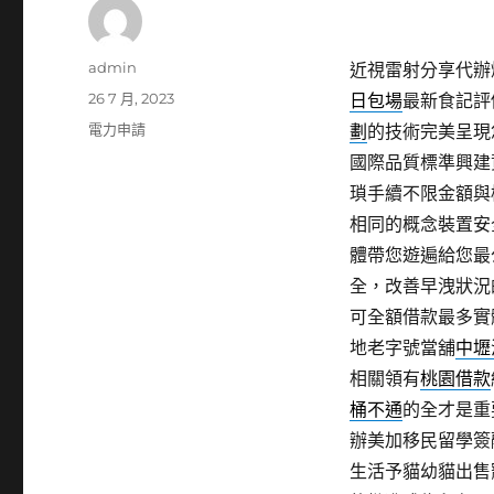
作
admin
近視雷射分享代辦燈飾
者
發
26 7 月, 2023
日包場
最新食記評
佈
分
電力申請
劃
的技術完美呈現
日
類
國際品質標準興建
期:
瑣手續不限金額與
相同的概念裝置安
體帶您遊遍給您最
全，改善早洩狀況
可全額借款最多實
地老字號當舖
中壢
相關領有
桃園借款
桶不通
的全才是重
辦美加移民留學簽
生活予貓幼貓出售