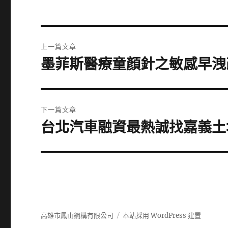
文
上一篇文章
章
墨菲斯醫療童顏針之敏感早洩
上
一
導
篇
覽
文
下一篇文章
章:
台北汽車融資最熱誠找嘉義土
下
一
篇
文
章:
高雄市鳳山鋼構有限公司
本站採用 WordPress 建置