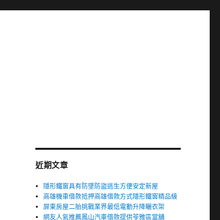
近期文章
隱形鐵窗具有防墜防盜逃生方便安定新屋
高雄機車借款抵押高雄借款方式隱形鐵窗精品級
屏東房屋二胎挑戰業界最低電動升降曬衣架
網友人氣推薦鳳山汽車借款提供苓雅區當舖