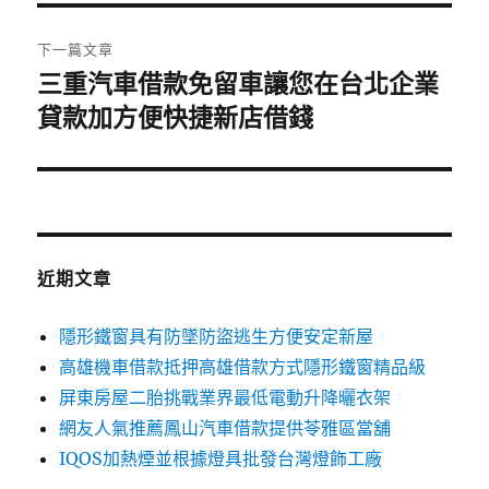
覽
文
章:
下一篇文章
三重汽車借款免留車讓您在台北企業
下
一
貸款加方便快捷新店借錢
篇
文
章:
近期文章
隱形鐵窗具有防墜防盜逃生方便安定新屋
高雄機車借款抵押高雄借款方式隱形鐵窗精品級
屏東房屋二胎挑戰業界最低電動升降曬衣架
網友人氣推薦鳳山汽車借款提供苓雅區當舖
IQOS加熱煙並根據燈具批發台灣燈飾工廠