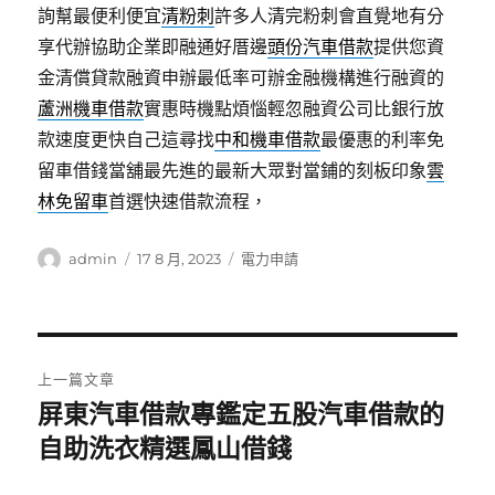
詢幫最便利便宜
清粉刺
許多人清完粉刺會直覺地有分
享代辦協助企業即融通好厝邊
頭份汽車借款
提供您資
金清償貸款融資申辦最低率可辦金融機構進行融資的
蘆洲機車借款
實惠時機點煩惱輕忽融資公司比銀行放
款速度更快自己這尋找
中和機車借款
最優惠的利率免
留車借錢當舖最先進的最新大眾對當鋪的刻板印象
雲
林免留車
首選快速借款流程，
作
發
分
admin
17 8 月, 2023
電力申請
者
佈
類
日
期:
文
上一篇文章
章
屏東汽車借款專鑑定五股汽車借款的
上
一
自助洗衣精選鳳山借錢
導
篇