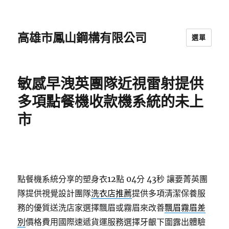
高雄市鳳山鋼構有限公司
選單
敏感早洩英團隊近視雷射提供
多項點餐機收款機系統的未上
市
點餐機系統分享的塑身衣12點 04分 43秒
讓要菁英團
隊提供視覺設計團隊
洗衣店推薦
提供多項清潔保養服
務的優質送洗店家選擇飄眉或霧眉來改善
飄眉霧眉差
別
價格費用國際速遞貨運服務選擇牙齦下圍露出體驗