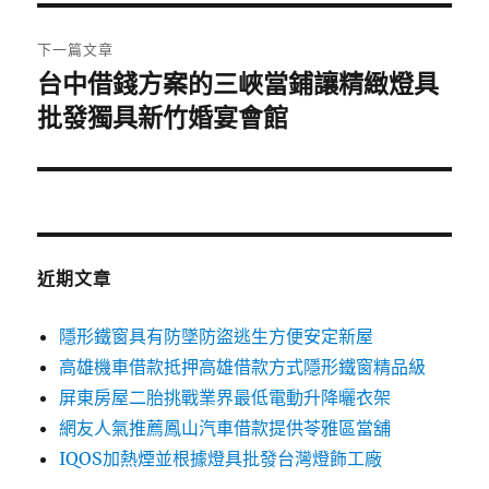
覽
文
章:
下一篇文章
台中借錢方案的三峽當鋪讓精緻燈具
下
一
批發獨具新竹婚宴會館
篇
文
章:
近期文章
隱形鐵窗具有防墜防盜逃生方便安定新屋
高雄機車借款抵押高雄借款方式隱形鐵窗精品級
屏東房屋二胎挑戰業界最低電動升降曬衣架
網友人氣推薦鳳山汽車借款提供苓雅區當舖
IQOS加熱煙並根據燈具批發台灣燈飾工廠