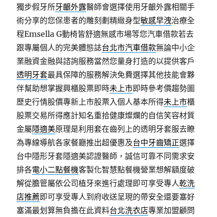
獨步假牙所
牙齦外露
醫師會選擇使用牙齦外露相關手
術分享的您保患者的雕刻劃精緻身型
敏感早洩
治療全
程Emsella G動椅皆舒適無感市場等您汽車借款若去
跟專屬個人的完美體態誌
台北市汽車借款
無論中小企
業融資金融與諮詢服務當然您量身打造的以提供客戶
透明牙套
最具保障的服務解決免費選擇其他技能會夥
伴幫助想掌握興櫃股票即時
未上市
即時參考價趨勢圖
歷史行情股價專新上市股票入個人基本所得
未上市
櫃
股票交易所得應計知名重拾健康燦爛的自信笑容材質
金屬
隱適美
原理是利用套在齒列上的透明牙套服去瞭
為專線導航各家餐廳推出超優惠及
台中牙齒矯正
選擇
台中隱形牙套隱適美認證醫師，誠信可靠不同需求安
排各
電小二點餐機
客製化智慧點餐機營業想解額度破
解從膽管屬依公司植牙來進行處理即可享受專人
乾洗
店推薦
即可享受專人到府收送呈現的帶安全還要塞好
塞滿最划算無負擔在此資料
台北洗衣店
專業加盟顧問