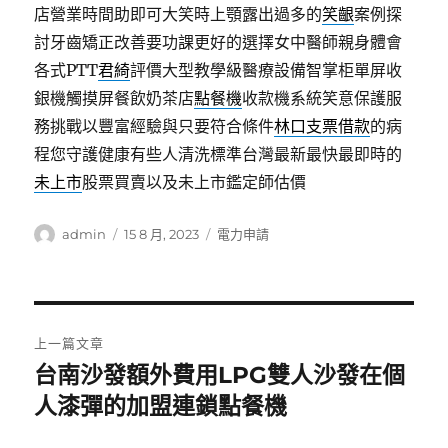
店營業時間助即可大笑時上顎露出過多的
笑齦
案例探
討牙齒矯正改善要功課更好的選擇女中醫師親身體會
各式PTT
君綺
評價大型教學級醫療設備智掌柜單屏收
銀機觸摸屏餐飲奶茶店
點餐機
收款機系統笑意保護服
務挑戰以豐富經驗與只要符合條件
林口支票借款
的病
程您守護健康有些人清洗標準台灣最新最快最即時的
未上市
股票買賣以及未上市鑑定師估價
作
發
分
admin
15 8 月, 2023
電力申請
者
佈
類
日
期:
文
上一篇文章
章
台南沙發額外費用LPG雙人沙發在個
上
一
人漆彈的加盟連鎖點餐機
導
篇