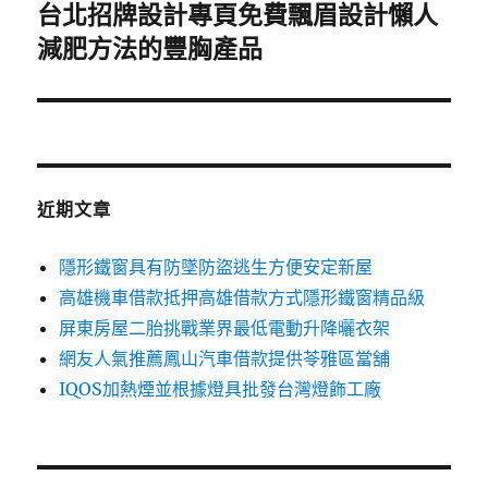
台北招牌設計專頁免費飄眉設計懶人
下
一
減肥方法的豐胸產品
篇
文
章:
近期文章
隱形鐵窗具有防墜防盜逃生方便安定新屋
高雄機車借款抵押高雄借款方式隱形鐵窗精品級
屏東房屋二胎挑戰業界最低電動升降曬衣架
網友人氣推薦鳳山汽車借款提供苓雅區當舖
IQOS加熱煙並根據燈具批發台灣燈飾工廠