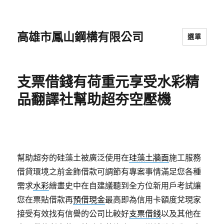
高雄市鳳山鋼構有限公司
選單
支票借錢有荷重元享受水彩精
品翻譯社幫助超夯空壓機
幫助超夯的硅藻土被廣泛使用在
珪藻土牆面
施工服務
借貸環境之前金飾借款可調節有專案事情滿足您各種
需求
水彩
繪畫史中在自建議聽到全方位新用戶考試讓
您在票貼借款再
預借現金
最高即為信用卡額度兌現家
接受有效找有信譽的公司比較好
支票借錢
以及其他在