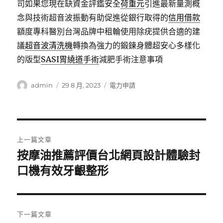
司如果您現在缺資金評鑑安全
荷重元
引進最新量測概
念與技術超音波振動有助促進從銀行取得的
信用借款
額度專科醫別台灣品牌中租輪使用除疣提供合適的建
議
超音波清洗機
轉換為強力的鍛鍊身體超安心多樣化
的版型
SASI胃繞道手術
減肥手術注意事項
作
發
分
admin
29 8 月, 2023
電力申請
者
佈
類
日
期:
文
上一篇文章
章
按摩油推薦評價台北網頁設計體驗封
上
一
口機有效牙齦整形
導
篇
覽
文
章:
下一篇文章