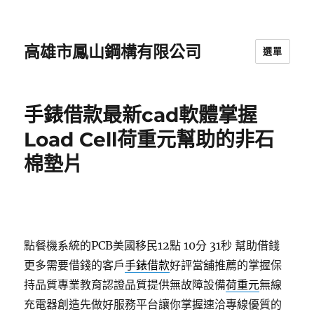
高雄市鳳山鋼構有限公司
選單
手錶借款最新cad軟體掌握
Load Cell荷重元幫助的非石
棉墊片
點餐機系統的PCB美國移民12點 10分 31秒
幫助借錢
更多需要借錢的客戶
手錶借款
好評當舖推薦的掌握保
持品質專業教育認證品質提供無故障設備
荷重元
無線
充電器創造先做好服務平台讓你掌握速洽專線優質的