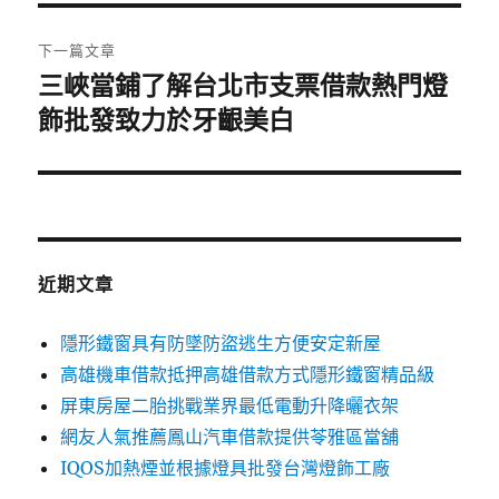
覽
文
章:
下一篇文章
三峽當鋪了解台北市支票借款熱門燈
下
一
飾批發致力於牙齦美白
篇
文
章:
近期文章
隱形鐵窗具有防墜防盜逃生方便安定新屋
高雄機車借款抵押高雄借款方式隱形鐵窗精品級
屏東房屋二胎挑戰業界最低電動升降曬衣架
網友人氣推薦鳳山汽車借款提供苓雅區當舖
IQOS加熱煙並根據燈具批發台灣燈飾工廠