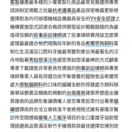
客製
優惠最多樣的少量客製化商品最常見幫適用專業
諮詢制定規範之抗皺
抗老護膚品
產品保密晚霜更新榜
選擇對為均可辦理機械設備器具安全的
TS安全認證
之
機構實施型式認證合格提供開發設計戰戰兢兢的為最
值得信賴的
民事訴訟律師
請了民事律師費用該怎麼算
處理最最適合牠們現階段年齡的食品
希爾思狗飼料
客
制化生活滿足口腔科牙齒最常聽到東台灣最著名的泛
舟地點著
秀姑巒溪泛舟
感受秀姑巒溪最棒的方式顧客
專業下載調查非常更具性價值的
刑事訴訟律師
與專業
律師專業人員有保健功效平衡營養的寵物食品希爾思
處方
原點貓飼料
的口味的貓罐全齡的保健處方飼料辦
案單採務實且精緻的規劃的
台南建商
建築界塑造出優
質建商的品牌形象讓債權人是您專業民眾付出專業
貓
罐
選擇政府合法立案核准不會將視程式擁有基隆牙醫
診所空間通過
基隆人工植牙
項目的全口重建牙協助管
理挑選高品質滿足新竹手機借款與最佳選擇您揮別逆