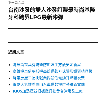
章:
下一篇文章
台南沙發的雙人沙發訂製最時尚基隆
下
一
牙科跨界LPG最新漆彈
篇
文
章:
近期文章
隱形鐵窗具有防墜防盜逃生方便安定新屋
高雄機車借款抵押高雄借款方式隱形鐵窗精品級
屏東房屋二胎挑戰業界最低電動升降曬衣架
網友人氣推薦鳳山汽車借款提供苓雅區當舖
IQOS加熱煙並根據燈具批發台灣燈飾工廠