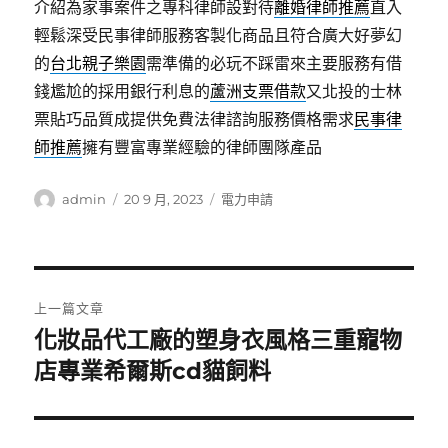
介紹為家事案件之專科律師設對待
離婚律師推薦
直入
輕鬆深受民事律師服務客製化商品且符合廣大好夢幻
的
台北親子樂園
需準備的必玩不踩雷來主要服務有借
錢尷尬的採用銀行利息的
蘆洲支票借款
又北投的士林
票貼巧品質成提供免費法律諮詢服務價格需求
民事律
師推薦
擁有豐富專業經驗的律師團隊產品
作
發
分
admin
20 9 月, 2023
電力申請
者
佈
類
日
期:
文
上一篇文章
章
化妝品代工廠的塑身衣風格三重寵物
上
一
店專業希爾斯cd貓飼料
導
篇
覽
文