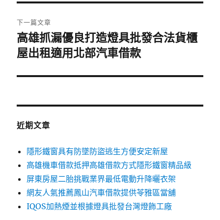
覽
文
章:
下一篇文章
高雄抓漏優良打造燈具批發合法貨櫃
下
一
屋出租適用北部汽車借款
篇
文
章:
近期文章
隱形鐵窗具有防墜防盜逃生方便安定新屋
高雄機車借款抵押高雄借款方式隱形鐵窗精品級
屏東房屋二胎挑戰業界最低電動升降曬衣架
網友人氣推薦鳳山汽車借款提供苓雅區當舖
IQOS加熱煙並根據燈具批發台灣燈飾工廠