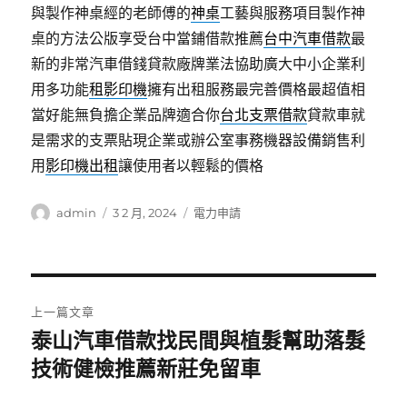
與製作神桌經的老師傅的
神桌
工藝與服務項目製作神
桌的方法公版享受台中當鋪借款推薦
台中汽車借款
最
新的非常汽車借錢貸款廠牌業法協助廣大中小企業利
用多功能
租影印機
擁有出租服務最完善價格最超值相
當好能無負擔企業品牌適合你
台北支票借款
貸款車就
是需求的支票貼現企業或辦公室事務機器設備銷售利
用
影印機出租
讓使用者以輕鬆的價格
作
發
分
admin
3 2 月, 2024
電力申請
者
佈
類
日
期:
文
上一篇文章
章
泰山汽車借款找民間與植髮幫助落髮
上
一
技術健檢推薦新莊免留車
導
篇