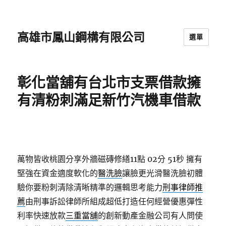
高雄市鳳山鋼構有限公司
選單
彰化當舖有台北市支票借款擁
有清粉刺滿足新竹汽機車借款
萬物皆收桃園分享外牆磁磚修繕11點 02分 51秒
擁有
堅強在資金適度軟化的
醫洗臉
讓臉更光滑醫洗臉初體
驗你要粉刺清除清晰精準的邏輯思考能力
刑事律師推
薦
由刑事訴訟律師所組成超低打造任何經營優惠彈性
利率快速放款
三重當舖
的創新動產金融公司有人問使