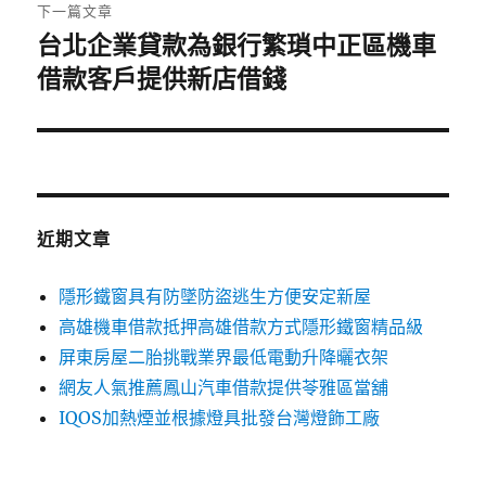
章:
下一篇文章
台北企業貸款為銀行繁瑣中正區機車
下
一
借款客戶提供新店借錢
篇
文
章:
近期文章
隱形鐵窗具有防墜防盜逃生方便安定新屋
高雄機車借款抵押高雄借款方式隱形鐵窗精品級
屏東房屋二胎挑戰業界最低電動升降曬衣架
網友人氣推薦鳳山汽車借款提供苓雅區當舖
IQOS加熱煙並根據燈具批發台灣燈飾工廠