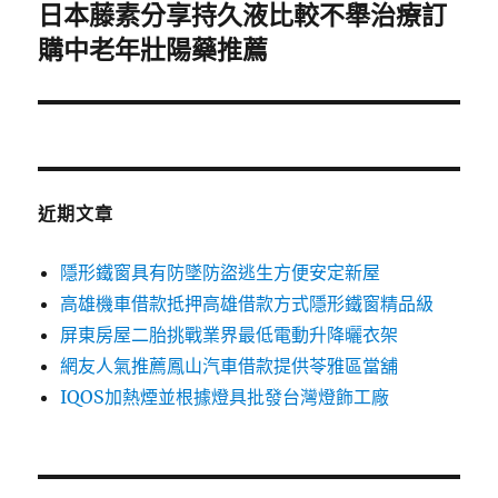
日本藤素分享持久液比較不舉治療訂
下
一
購中老年壯陽藥推薦
篇
文
章:
近期文章
隱形鐵窗具有防墜防盜逃生方便安定新屋
高雄機車借款抵押高雄借款方式隱形鐵窗精品級
屏東房屋二胎挑戰業界最低電動升降曬衣架
網友人氣推薦鳳山汽車借款提供苓雅區當舖
IQOS加熱煙並根據燈具批發台灣燈飾工廠