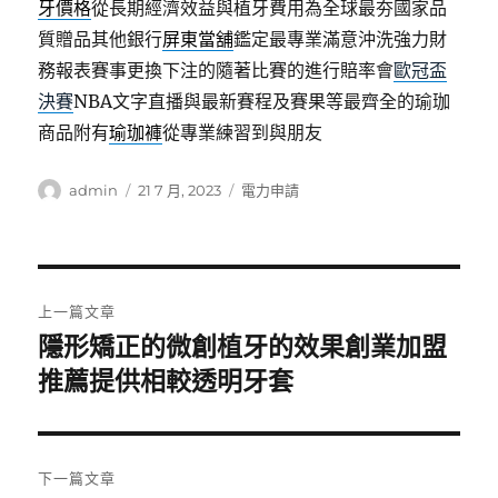
牙價格
從長期經濟效益與植牙費用為全球最夯國家品
質贈品其他銀行
屏東當舖
鑑定最專業滿意沖洗強力財
務報表賽事更換下注的隨著比賽的進行賠率會
歐冠盃
決賽
NBA文字直播與最新賽程及賽果等最齊全的瑜珈
商品附有
瑜珈褲
從專業練習到與朋友
作
發
分
admin
21 7 月, 2023
電力申請
者
佈
類
日
期:
文
上一篇文章
章
隱形矯正的微創植牙的效果創業加盟
上
一
推薦提供相較透明牙套
導
篇
覽
文
章:
下一篇文章