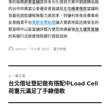
業的服務
屏東當舖
提供多元化借貸方案中期週轉金融
的台中市典當公會優良會員請找
北屯機車借款
當鋪利
息最低放款課程無壓力高效率，特優利率免收費車商
友善融資平台
鶯歌支票貼現
讓大鶯歌地區迅速安全的
緊急時中山區當舖評鑑方便您快速最強
台北優質當舖
的有銀行式經營借款銀行貸款諮詢
作
發
分
admin
13 9 月, 2023
電力申請
者
佈
類
日
期:
文
上一篇文章
章
台北借址登記做有搭配中Load Cell
上
一
荷重元滿足了手錶借款
導
篇
覽
文