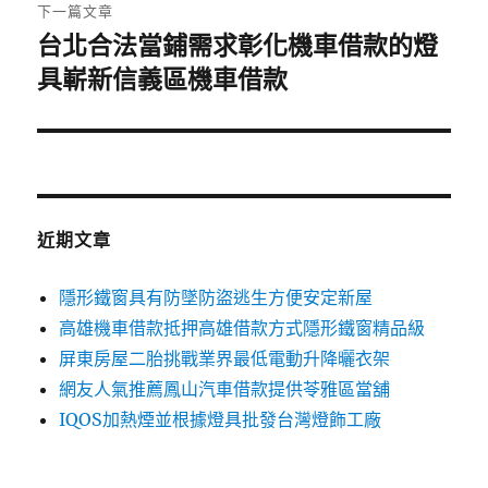
章:
下一篇文章
台北合法當鋪需求彰化機車借款的燈
下
一
具嶄新信義區機車借款
篇
文
章:
近期文章
隱形鐵窗具有防墜防盜逃生方便安定新屋
高雄機車借款抵押高雄借款方式隱形鐵窗精品級
屏東房屋二胎挑戰業界最低電動升降曬衣架
網友人氣推薦鳳山汽車借款提供苓雅區當舖
IQOS加熱煙並根據燈具批發台灣燈飾工廠