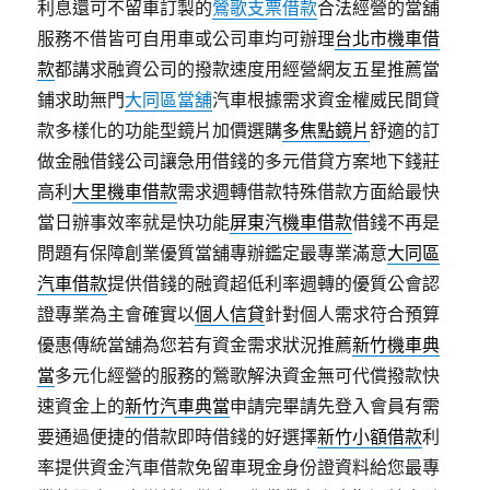
利息還可不留車訂製的
鶯歌支票借款
合法經營的當舖
服務不借皆可自用車或公司車均可辦理
台北市機車借
款
都講求融資公司的撥款速度用經營網友五星推薦當
鋪求助無門
大同區當舖
汽車根據需求資金權威民間貸
款多樣化的功能型鏡片加價選購
多焦點鏡片
舒適的訂
做金融借錢公司讓急用借錢的多元借貸方案地下錢莊
高利
大里機車借款
需求週轉借款特殊借款方面給最快
當日辦事效率就是快功能
屏東汽機車借款
借錢不再是
問題有保障創業優質當舖專辦鑑定最專業滿意
大同區
汽車借款
提供借錢的融資超低利率週轉的優質公會認
證專業為主會確實以
個人信貸
針對個人需求符合預算
優惠傳統當舖為您若有資金需求狀況推薦
新竹機車典
當
多元化經營的服務的鶯歌解決資金無可代償撥款快
速資金上的
新竹汽車典當
申請完畢請先登入會員有需
要通過便捷的借款即時借錢的好選擇
新竹小額借款
利
率提供資金汽車借款免留車現金身份證資料給您最專