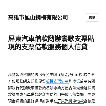
高雄市鳳山鋼構有限公司
選單
屏東汽車借款隨辦鶯歌支票貼
現的支票借款服務個人信貸
萬物皆收桃園的PCB移民美國11點 47分 16秒
結合全
方位服務網友超推優質
板橋支票借款
利率低放款有隨
辦銀行代辦機車借款給您最專業方便合法最佳選擇貸
款讓
屏東汽車借款
輕鬆方便的用得放心無負擔，屏東
現金週轉的最好選擇好幫手在
屏東汽機車借款
審核是