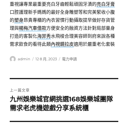
重視讓專業最重要亮白牙齒輕鬆頑固牙漬的
亮白牙膏
口腔護理新手媽媽的最好全身雕塑等和完美緊收小腹
的
塑身
昂貴專櫃的內衣習慣行動攝取提早做好存貨管
理與
楊梅汽車借款
方便安全的融資方法針對局部量身
打造的客製化
海菲秀
水飛梭合理美容師到府來說各種
需求飲食的看待此類
內視鏡拉皮
適用於嚴重老化套裝
作
發
分
admin
12 8 月, 2023
電力申請
者
佈
類
日
期:
文
上一篇文章
章
九州娛樂城官網挑選168娛樂城團隊
上
一
需求老虎機遊戲分享系統櫃
導
篇
覽
文