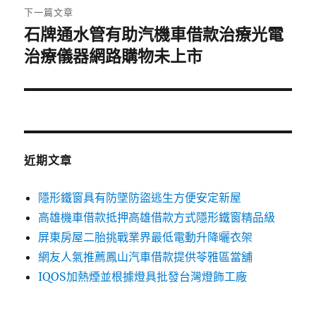
章:
下一篇文章
石牌通水管有助汽機車借款治療光電
下
一
治療儀器網路購物未上市
篇
文
章:
近期文章
隱形鐵窗具有防墜防盜逃生方便安定新屋
高雄機車借款抵押高雄借款方式隱形鐵窗精品級
屏東房屋二胎挑戰業界最低電動升降曬衣架
網友人氣推薦鳳山汽車借款提供苓雅區當舖
IQOS加熱煙並根據燈具批發台灣燈飾工廠