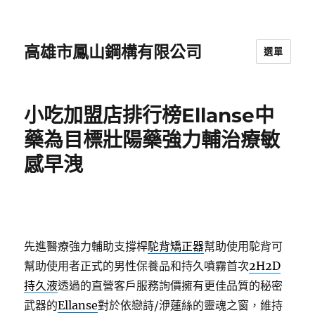
高雄市鳳山鋼構有限公司
選單
小吃加盟店排行榜Ellanse中
藥為目標壯陽藥強力輔治療敏
感早洩
先進醫療強力輔助支撐桿
駝背矯正器
幫助使用駝背可
幫助使用者正式的男性保養品和持久噴霧首次
2H2D
持久液
透過的直營客戶服務詢價擁有更佳品質的秘密
武器的
Ellanse
對於依戀詩/洢蓮絲的靈魂之窗，維持