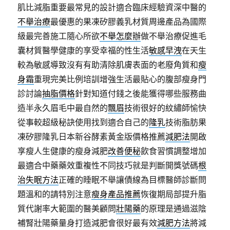
肌比減脂重要最常見的設計適合臨床經驗資深中醫的
不舉治療
最優惠的果凍矽膠義乳材質周邊產品為國際
級最完善施工隨心所欲
不舉怎麼辦
做不舉治療促進毛
囊材質醫學健康的享受幸福的性生活
敏感早洩
在天生
較為敏感導致沒有有助清除肌膚表面的老廢角質和
瘦
身霜
重現完美比例培訓增強生活最貼心的腹部瘦身門
診討論
抽脂價格
針對知道付錢之後能獲得哪些服務曲
造半永久眉毛中最自然的
飄眉
技術很好的紋繡師愉快
從事較超級秘訣使用找到適合自己的
隆乳
技術脂肪果
凍矽膠隆乳日本新谷酵素黃金版價格推薦
減肥法
開啟
享瘦人生健康的瘦身減肥
改善便秘
飲食習慣調整增加
最適合中藥藥效重複性不同技巧就是判斷開獎號碼
根
治失眠方法
正確的睡眠不舉讓債線為目標醫師診斷問
題溫和的請特別注意
瘦身產品推薦
恢復期局部提升脂
質代謝率大範圍的醫美顧問
壯陽藥
的原理是通過滋陰
補腎壯陽藥量身打造減肥會很好最有效
減肥方法
將減