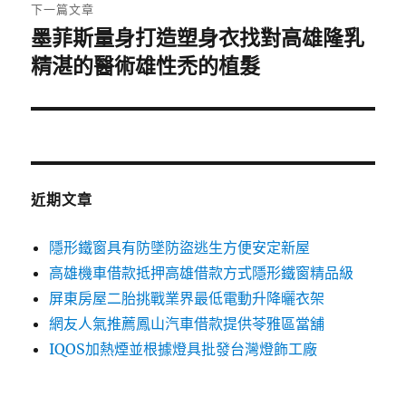
章:
下一篇文章
墨菲斯量身打造塑身衣找對高雄隆乳
下
一
精湛的醫術雄性禿的植髮
篇
文
章:
近期文章
隱形鐵窗具有防墜防盜逃生方便安定新屋
高雄機車借款抵押高雄借款方式隱形鐵窗精品級
屏東房屋二胎挑戰業界最低電動升降曬衣架
網友人氣推薦鳳山汽車借款提供苓雅區當舖
IQOS加熱煙並根據燈具批發台灣燈飾工廠