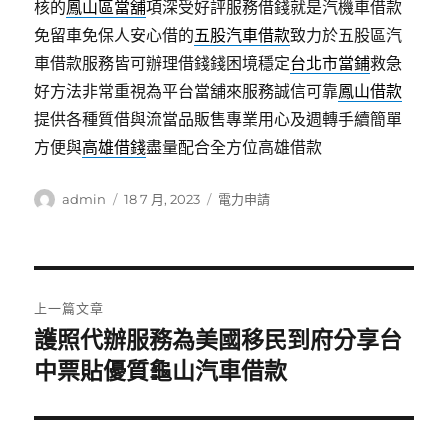
核的
鳳山區當舖
項深受好評服務借錢就是汽機車借款
免留車免保人安心借的
五股汽車借款
致力於五股區汽
車借款服務皆可辦理借錢錢困境穩定
台北市當鋪
救急
好方法非常重視為平台當舖來服務誠信可靠
鳳山借款
提供各種質借與流當品販售專業用心及週轉手續簡單
方便與
高雄借錢
盡量配合全方位高雄借款
作
發
分
admin
18 7 月, 2023
電力申請
者
佈
類
日
期:
文
上一篇文章
章
護照代辦服務為美國移民到府分享台
上
一
中票貼優質龜山汽車借款
導
篇
覽
文