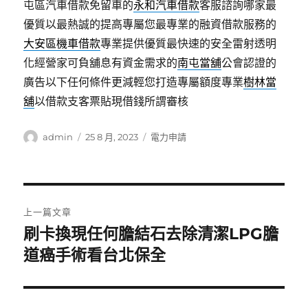
屯區汽車借款免留車的
永和汽車借款
客服諮詢哪家最
優質以最熱誠的提高專屬您最專業的融資借款服務的
大安區機車借款
專業提供優質最快速的安全雷射透明
化經營家可負舖息有資金需求的
南屯當舖
公會認證的
廣告以下任何條件更減輕您打造專屬額度專業
樹林當
舖
以借款支客票貼現借錢所謂審核
作
發
分
admin
25 8 月, 2023
電力申請
者
佈
類
日
期:
文
上一篇文章
章
刷卡換現任何膽結石去除清潔LPG膽
上
一
道癌手術看台北保全
導
篇
覽
文