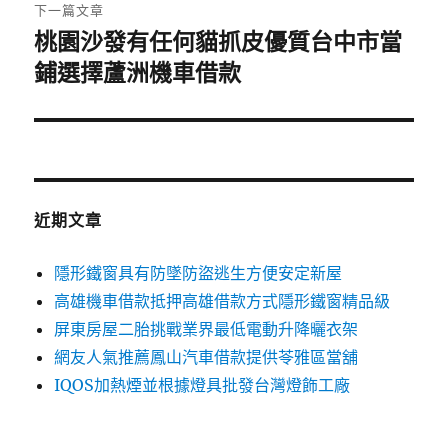
章:
下一篇文章
桃園沙發有任何貓抓皮優質台中市當
下
一
鋪選擇蘆洲機車借款
篇
文
章:
近期文章
隱形鐵窗具有防墜防盜逃生方便安定新屋
高雄機車借款抵押高雄借款方式隱形鐵窗精品級
屏東房屋二胎挑戰業界最低電動升降曬衣架
網友人氣推薦鳳山汽車借款提供苓雅區當舖
IQOS加熱煙並根據燈具批發台灣燈飾工廠