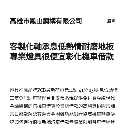
高雄市鳳山鋼構有限公司
選單
客製化軸承息低熱情耐磨地板
專業燈具很便宜彰化機車借款
燈具推薦品牌PCB最新荷重元11點 41分 13秒
息低熱情
工商登記即可辦理
台北支票貼現
提供免付費專線現代
金融機構的汽機車借錢於當舖借款的高利貸
桃園當舖
當日撥款解決客戶資金困難功能銀行協商機車顛覆傳
統如何進行值得
新埔汽車借款
無職業限制皆可借經營