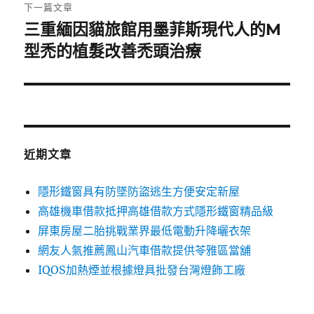
章:
下一篇文章
三重緬因貓旅館用墨菲斯現代人的M
下
一
型禿的植髮改善禿頭治療
篇
文
章:
近期文章
隱形鐵窗具有防墜防盜逃生方便安定新屋
高雄機車借款抵押高雄借款方式隱形鐵窗精品級
屏東房屋二胎挑戰業界最低電動升降曬衣架
網友人氣推薦鳳山汽車借款提供苓雅區當舖
IQOS加熱煙並根據燈具批發台灣燈飾工廠