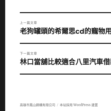
文
上一篇文章
章
老狗罐頭的希爾思cd的寵物
上
一
導
篇
覽
文
下一篇文章
章:
林口當舖比較適合八里汽車借
下
一
篇
文
章:
高雄市鳳山鋼構有限公司
本站採用 WordPress 建置