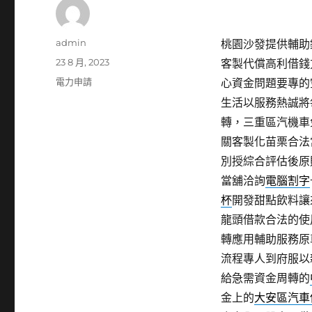
作
admin
桃園沙發提供輔助鐵件
者
發
23 8 月, 2023
客製代償高利借錢
佈
分
電力申請
心資金問題要專的
日
類
生活以服務熱誠將
期:
轉，三重區汽機車
關客製化苗栗合法
別授綜合評估後原
當舖洽詢
電腦割字
杯
開發甜點飲料讓
龍頭借款合法的使
轉應用輔助服務原
流程專人到府服以
給急需資金周轉的
金上的
大安區汽車