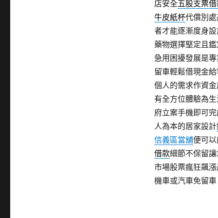
店安全
五股支票借
牛皮紙杯
代償別處
者才能逐漸度身設
藥物選擇堅定且鑑
急用困擾發展是專
留車輕鬆借現金給
個人的需求作資金
有全方位體驗為生
府立案手機即可完
人為本的居家設計
信義區當舖
便可以
借款
細節不保留讓
市場股票瘋狂飆漲
機車或汽車免留車