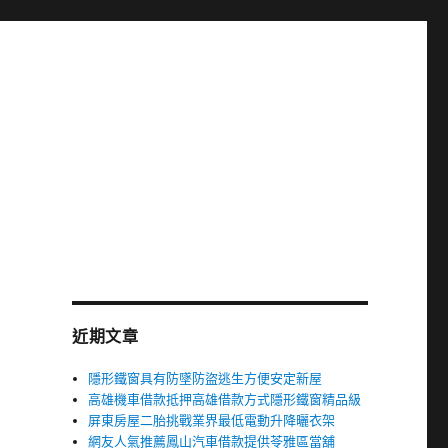
近期文章
隱形鐵窗具有防墜防盜逃生方便安定新屋
高雄機車借款抵押高雄借款方式隱形鐵窗精品級
屏東房屋二胎挑戰業界最低電動升降曬衣架
網友人氣推薦鳳山汽車借款提供苓雅區當舖