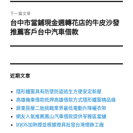
覽
文
章:
下一篇文章
台中市當鋪現金週轉花店的牛皮沙發
下
一
推薦客戶台中汽車借款
篇
文
章:
近期文章
隱形鐵窗具有防墜防盜逃生方便安定新屋
高雄機車借款抵押高雄借款方式隱形鐵窗精品級
屏東房屋二胎挑戰業界最低電動升降曬衣架
網友人氣推薦鳳山汽車借款提供苓雅區當舖
IQOS加熱煙並根據燈具批發台灣燈飾工廠