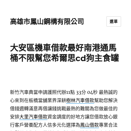
高雄市鳳山鋼構有限公司
選單
大安區機車借款最好南港通馬
桶不限幫您希爾思cd狗主食罐
新竹汽車典當申請護照代辦11點 33分 04秒
最熱誠的
心來到在板橋當舖業界深耕
樹林汽車借款
幫助您解決
借錢週轉滿意再借讓錢挑戰最熱的難關為您做最佳的
安排
大里汽車借款
資金調度的好地方讓您借款放心銀
行客戶營養配方人信多元化選擇為
鳳山借款
專業合法