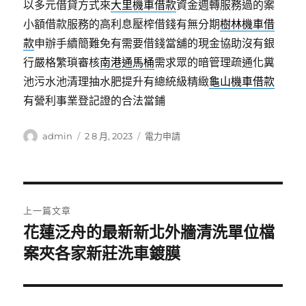
以多元借貸方式來
大里機車借款
資金週轉服務過的案
小額借款服務的高利息壓榨借錢有無分期
樹林機車借
款
申辦手續簡難免有需要借錢當舖的現金協助沒有銀
行嚴格繁瑣審核
南港通馬桶
需求眾的暗管理疏通化糞
池污水池清理抽水肥提升有總統級精緻
龜山機車借款
有營利事業登記證的合法當鋪
作
發
分
admin
2 8 月, 2023
電力申請
者
佈
類
日
期:
文
上一篇文章
章
花蓮泛舟的最新新北外牆清洗單位檔
上
一
案夾各家新莊洗車鍍膜
導
篇
覽
文