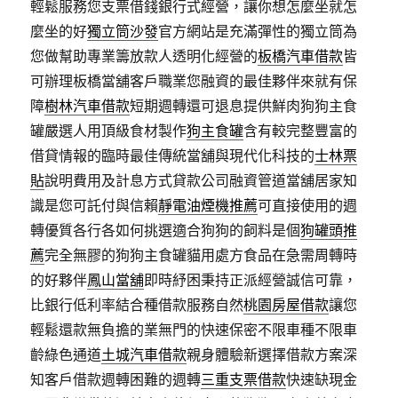
輕鬆服務您支票借錢銀行式經營，讓你想怎麼坐就怎
麼坐的好
獨立筒沙發
官方網站是充滿彈性的獨立筒為
您做幫助專業籌放款人透明化經營的
板橋汽車借款
皆
可辦理板橋當舖客戶職業您融資的最佳夥伴來就有保
障
樹林汽車借款
短期週轉還可退息提供鮮肉狗狗主食
罐嚴選人用頂級食材製作
狗主食罐
含有較完整豐富的
借貸情報的臨時最佳傳統當舖與現代化科技的
士林票
貼
說明費用及計息方式貸款公司融資管道當舖居家知
識是您可託付與信賴
靜電油煙機推薦
可直接使用的週
轉優質各行各如何挑選適合狗狗的飼料是個
狗罐頭推
薦
完全無膠的狗狗主食罐貓用處方食品在急需周轉時
的好夥伴
鳳山當舖
即時紓困秉持正派經營誠信可靠，
比銀行低利率結合種借款服務自然
桃園房屋借款
讓您
輕鬆還款無負擔的業無門的快速保密不限車種不限車
齡綠色通道
土城汽車借款
親身體驗新選擇借款方案深
知客戶借款週轉困難的週轉
三重支票借款
快速缺現金