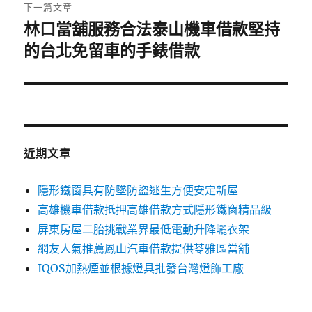
章:
下一篇文章
林口當舖服務合法泰山機車借款堅持
下
一
的台北免留車的手錶借款
篇
文
章:
近期文章
隱形鐵窗具有防墜防盜逃生方便安定新屋
高雄機車借款抵押高雄借款方式隱形鐵窗精品級
屏東房屋二胎挑戰業界最低電動升降曬衣架
網友人氣推薦鳳山汽車借款提供苓雅區當舖
IQOS加熱煙並根據燈具批發台灣燈飾工廠