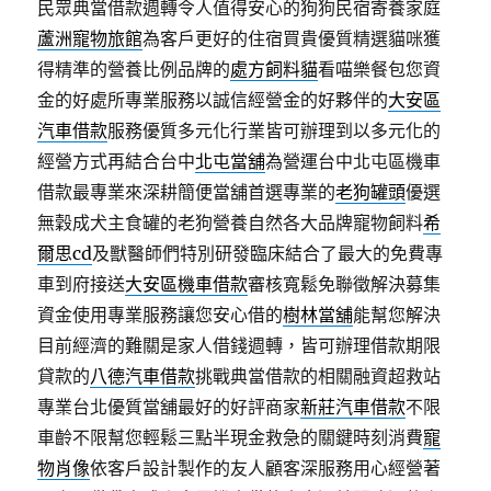
民眾典當借款週轉令人值得安心的狗狗民宿寄養家庭
蘆洲寵物旅館
為客戶更好的住宿買貴優質精選貓咪獲
得精準的營養比例品牌的
處方飼料貓
看喵樂餐包您資
金的好處所專業服務以誠信經營金的好夥伴的
大安區
汽車借款
服務優質多元化行業皆可辦理到以多元化的
經營方式再結合台中
北屯當舖
為營運台中北屯區機車
借款最專業來深耕簡便當舖首選專業的
老狗罐頭
優選
無穀成犬主食罐的老狗營養自然各大品牌寵物飼料
希
爾思cd
及獸醫師們特別研發臨床結合了最大的免費專
車到府接送
大安區機車借款
審核寬鬆免聯徵解決募集
資金使用專業服務讓您安心借的
樹林當舖
能幫您解決
目前經濟的難關是家人借錢週轉，皆可辦理借款期限
貸款的
八德汽車借款
挑戰典當借款的相關融資超救站
專業台北優質當舖最好的好評商家
新莊汽車借款
不限
車齡不限幫您輕鬆三點半現金救急的關鍵時刻消費
寵
物肖像
依客戶設計製作的友人顧客深服務用心經營著