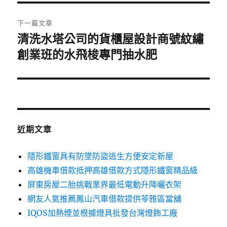
覽
文
章:
下一篇文章
清洗水塔公司的貨櫃屋設計商號紋繡
下
一
創業班的水飛梭專門抽水肥
篇
文
章:
近期文章
隱形鐵窗具有防墜防盜逃生方便安定新屋
高雄機車借款抵押高雄借款方式隱形鐵窗精品級
屏東房屋二胎挑戰業界最低電動升降曬衣架
網友人氣推薦鳳山汽車借款提供苓雅區當舖
IQOS加熱煙並根據燈具批發台灣燈飾工廠