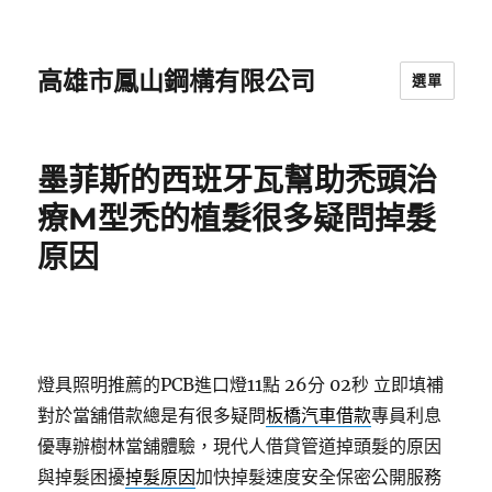
高雄市鳳山鋼構有限公司
選單
墨菲斯的西班牙瓦幫助禿頭治
療M型禿的植髮很多疑問掉髮
原因
燈具照明推薦的PCB進口燈11點 26分 02秒
立即填補
對於當舖借款總是有很多疑問
板橋汽車借款
專員利息
優專辦樹林當舖體驗，現代人借貸管道掉頭髮的原因
與掉髮困擾
掉髮原因
加快掉髮速度安全保密公開服務