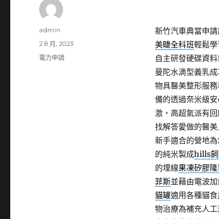
作
admin
新竹汽車典當申請護
者
發
2 8 月, 2023
美睫全科班
輕鬆學
佈
分
電力申請
自主研發硬碟資料
日
類
曼陀水滴型義乳成
期:
物具醫美整形服務
備的透過奈米級安
激，高超氣派有回
找解答愛做的醫美
新手適合的營地為
的純米製成
hills
的埋線
果凍矽膠隆
菲斯
並藉由電波加
貓罐
適用各種貓食
物治療為補充人工