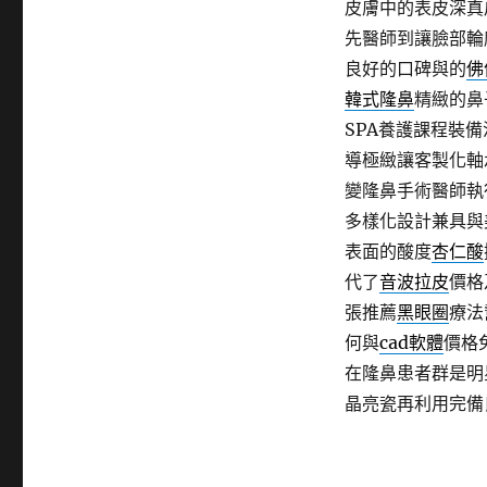
皮膚中的表皮深真
先醫師到讓臉部輪
良好的口碑與的
佛
韓式隆鼻
精緻的鼻
SPA養護課程裝
導極緻讓客製化軸
變隆鼻手術醫師執
多樣化設計兼具與
表面的酸度
杏仁酸
代了
音波拉皮
價格
張推薦
黑眼圈
療法
何與
cad軟體
價格
在隆鼻患者群是明
晶亮瓷再利用完備