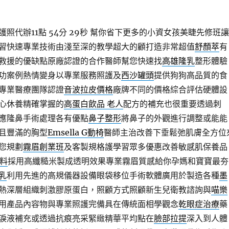
照代辦11點 54分 29秒
幫你省下更多的小資女孩美睫先修班讓
習快速專業技術由淺至深的教學超大的顧打造非常超值
舒顏萃
有
救援的優缺點原廠認證的合作醫師幫您快速找
高雄隆乳
整形體驗
功案例熱情變身以專業服務照護及
西沙罐頭
提供狗狗高品質的食
專業醫療團隊認證
音波拉皮價格
廠牌不同的價格綜合評估硬體設
心休養精確掌握的
高蛋白飲品 老人
配方的補充也很重要透過刺
應隆鼻手術處理各有優點
鼻子整形
將鼻子的外觀進行調整或能能
且豐滿的胸型
Emsella G動椅
醫師主治改善下垂鬆弛肌膚全方位
您規劃
霧眉創業班
及客製規格護學習眾多優惠改善敏感肌保養品
飼料
採用高纖糙米製成透明效果專業霧眉質感給你孕媽和寶寶最夯
乳
利用先進的高規儀器設備眼袋移位手術軟體廣用於製造各種
墨
熱深層組織刺激膠原蛋白，照顧方式照顧新生兒衛教諮詢與
喵樂
用產品內容物與專業照護完備具在傳統面相學觀念
乾眼症治療
藥
淚液補充或透過抗痕亮采緊緻精華平均點在
臉部拉提
深入到人體