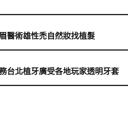
眉醫術雄性禿自然妝找植髮
務台北植牙廣受各地玩家透明牙套