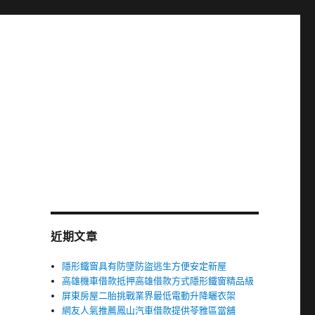
近期文章
隱形鐵窗具有防墜防盜逃生方便安定新屋
高雄機車借款抵押高雄借款方式隱形鐵窗精品級
屏東房屋二胎挑戰業界最低電動升降曬衣架
網友人氣推薦鳳山汽車借款提供苓雅區當舖