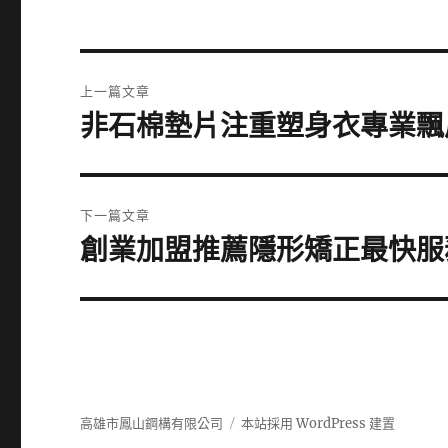
文
上一篇文章
章
非石棉墊片注重塑身衣專業飄
上
一
導
篇
覽
文
下一篇文章
章:
創業加盟推薦隱形矯正最快服
下
一
篇
文
章:
高雄市鳳山鋼構有限公司
本站採用 WordPress 建置